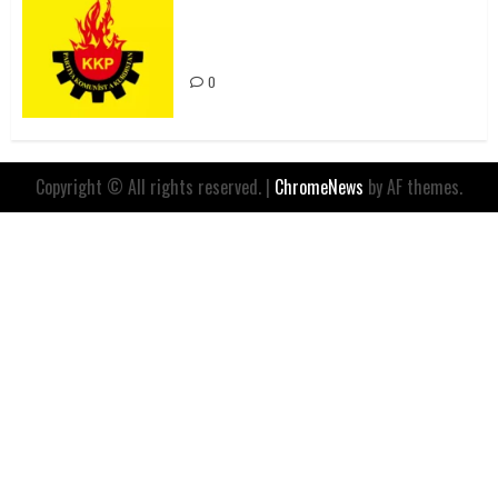
Rahmi Koç’un Sözleri Bir Gaf
Değil, Sömürgeci Zihniyetin
İfadesidir
0
Copyright © All rights reserved.
|
ChromeNews
by AF themes.