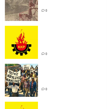
Unutturmayacağız!
0
KKP Parti Meclisi Sonuç Bildirisi:
Ortadoğu Yeniden Şekillenirken
Kürdistan’ın Geleceği ve
Mücadele Hattımız
0
15-16 Haziran İşçi Direnişi’nin 56.
Yılında: Yeni Direnişler
Kaçınılmazdır!
0