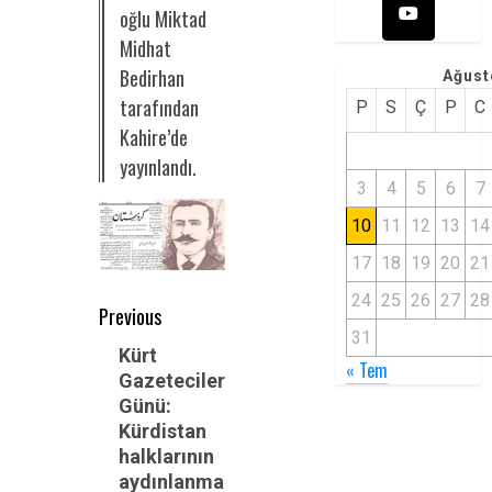
oğlu Miktad
Midhat
Bedirhan
Ağust
tarafından
P
S
Ç
P
C
Kahire’de
yayınlandı.
3
4
5
6
7
10
11
12
13
14
17
18
19
20
21
24
25
26
27
28
Post
Previous
31
navigation
Previous
Kürt
« Tem
Gazeteciler
post:
Günü:
Kürdistan
halklarının
aydınlanma