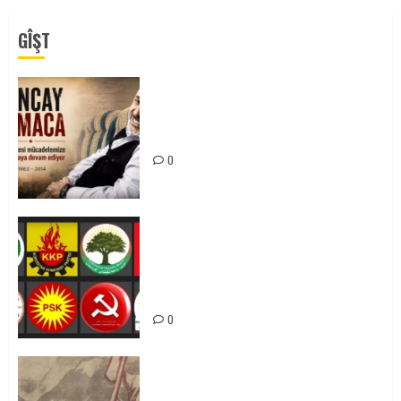
GÎŞT
Tuncay Atmaca Yoldaşın Anısı
Mücadelemizde Yaşıyor
0
Foruma Çep a Kurdistanî: Em bang
li hemû hêzên Kurdistanî dikin ku
bi yekhelwestî rûbirûyî geşedanan
bibin
0
Zilan Katliamı’nı Unutmadık,