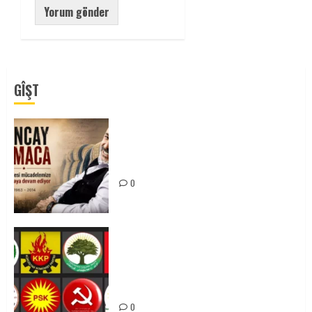
GÎŞT
Tuncay Atmaca Yoldaşın Anısı
Mücadelemizde Yaşıyor
0
Foruma Çep a Kurdistanî: Em bang
li hemû hêzên Kurdistanî dikin ku
bi yekhelwestî rûbirûyî geşedanan
bibin
0