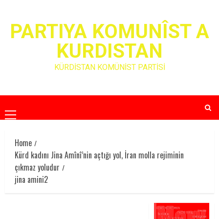
Skip
to
PARTIYA KOMUNÎST A
content
KURDISTAN
KÜRDİSTAN KOMÜNİST PARTİSİ
Primary
Menu
Home
Kürd kadını Jina Amînî’nin açtığı yol, İran molla rejiminin
çıkmaz yoludur
jina amini2