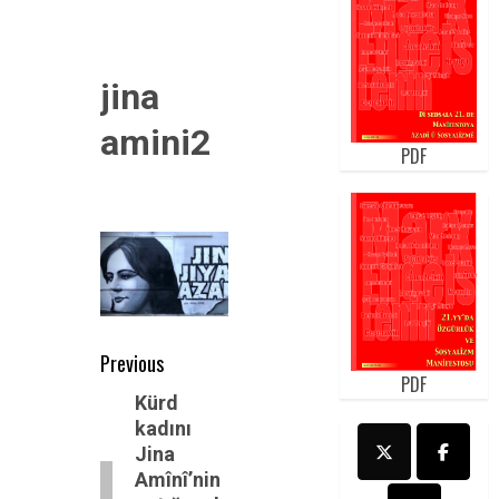
jina
amini2
PDF
Post
Previous
PDF
navigation
Previous
Kürd
kadını
post:
Jina
Amînî’nin