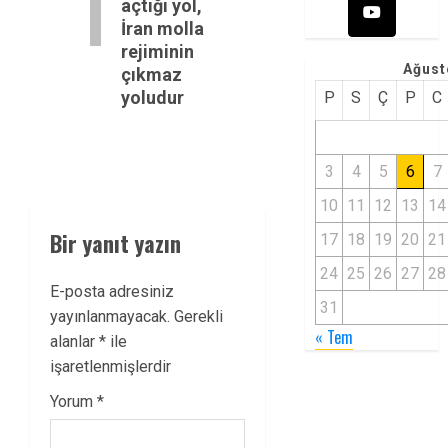
açtığı yol,
İran molla
rejiminin
Ağust
çıkmaz
yoludur
P
S
Ç
P
C
3
4
5
6
7
10
11
12
13
14
Bir yanıt yazın
17
18
19
20
21
24
25
26
27
28
E-posta adresiniz
31
yayınlanmayacak.
Gerekli
« Tem
alanlar
*
ile
işaretlenmişlerdir
Yorum
*