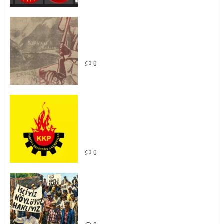
Zilan Katliamı’nı Unutmadık,
Unutturmayacağız!
0
KKP Parti Meclisi Sonuç Bildirisi:
Ortadoğu Yeniden Şekillenirken
Kürdistan’ın Geleceği ve
Mücadele Hattımız
0
15-16 Haziran İşçi Direnişi’nin 56.
Yılında: Yeni Direnişler
Kaçınılmazdır!