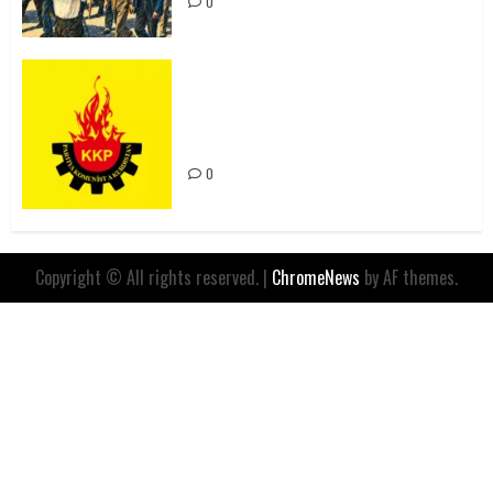
0
Rahmi Koç’un Sözleri Bir Gaf
Değil, Sömürgeci Zihniyetin
İfadesidir
0
Copyright © All rights reserved.
|
ChromeNews
by AF themes.