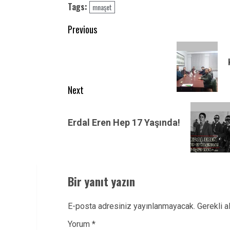
Tags:
mnaşet
Post
Previous
navigation
Previous
post:
Next
Next
post:
Erdal Eren Hep 17 Yaşında!
Bir yanıt yazın
E-posta adresiniz yayınlanmayacak.
Gerekli a
Yorum
*