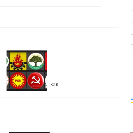
Foruma Çep a Kurdistanî: Em
bang li hemû hêzên Kurdistanî
dikin ku bi yekhelwestî
rûbirûyî geşedanan bibin
0