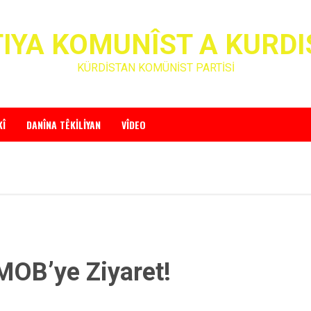
IYA KOMUNÎST A KURD
KÜRDİSTAN KOMÜNİST PARTİSİ
KÎ
DANÎNA TÊKILIYAN
VÎDEO
OB’ye Ziyaret!