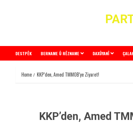
Skip
to
PART
content
DESTPÊK
BERNAME Û RÊZNAME
DAXÛYANÎ
ÇALA
Home
KKP’den, Amed TMMOB’ye Ziyaret!
KKP’den, Amed TMM