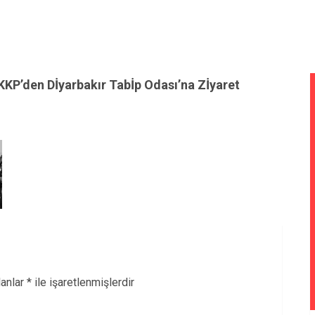
KKP’den Dİyarbakır Tabİp Odası’na Zİyaret
lanlar
*
ile işaretlenmişlerdir