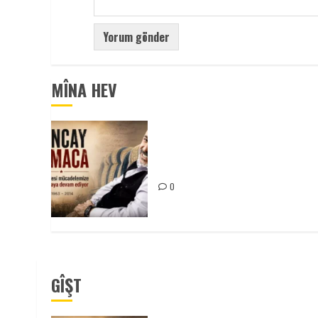
MÎNA HEV
Tuncay Atmaca Yoldaşın Anısı
Mücadelemizde Yaşıyor
0
GÎŞT