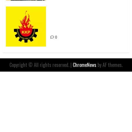
Rahmi Koç’un Sözleri Bir Gaf
Değil, Sömürgeci Zihniyetin
İfadesidir
0
Copyright © All rights reserved.
|
ChromeNews
by AF themes.