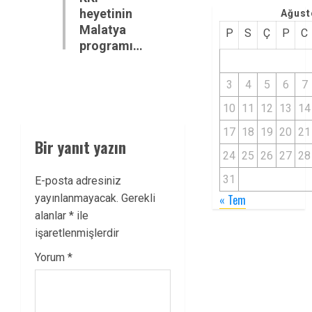
heyetinin
Ağust
post:
Malatya
P
S
Ç
P
C
programı…
3
4
5
6
7
10
11
12
13
14
17
18
19
20
21
Bir yanıt yazın
24
25
26
27
28
31
E-posta adresiniz
« Tem
yayınlanmayacak.
Gerekli
alanlar
*
ile
işaretlenmişlerdir
Yorum
*