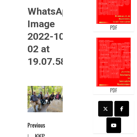
WhatsApp
Image
PDF
2022-10-
02 at
19.07.58
PDF
Post
Previous
navigation
Previous
KKP