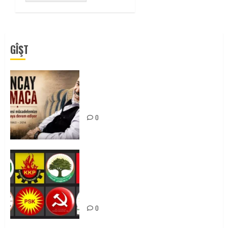
GÎŞT
Tuncay Atmaca Yoldaşın Anısı
Mücadelemizde Yaşıyor
0
Foruma Çep a Kurdistanî: Em bang
li hemû hêzên Kurdistanî dikin ku
bi yekhelwestî rûbirûyî geşedanan
bibin
0