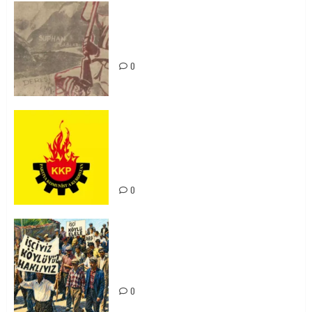
Zilan Katliamı’nı Unutmadık,
Unutturmayacağız!
0
KKP Parti Meclisi Sonuç Bildirisi:
Ortadoğu Yeniden Şekillenirken
Kürdistan’ın Geleceği ve
Mücadele Hattımız
0
15-16 Haziran İşçi Direnişi’nin 56.
Yılında: Yeni Direnişler
Kaçınılmazdır!
0