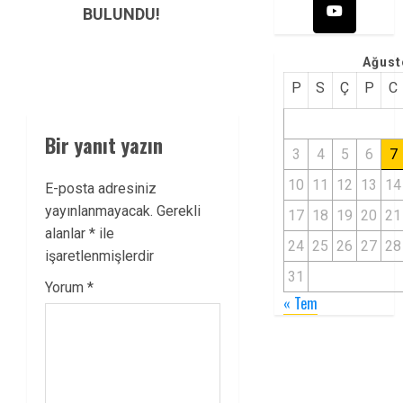
BULUNDU!
Ağust
P
S
Ç
P
C
Bir yanıt yazın
3
4
5
6
7
10
11
12
13
14
E-posta adresiniz
yayınlanmayacak.
Gerekli
17
18
19
20
21
alanlar
*
ile
24
25
26
27
28
işaretlenmişlerdir
31
Yorum
*
« Tem