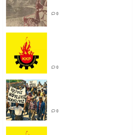
Unutturmayacağız!
0
KKP Parti Meclisi Sonuç Bildirisi:
Ortadoğu Yeniden Şekillenirken
Kürdistan’ın Geleceği ve
Mücadele Hattımız
0
15-16 Haziran İşçi Direnişi’nin 56.
Yılında: Yeni Direnişler
Kaçınılmazdır!
0