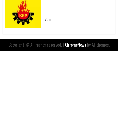
Rahmi Koç’un Sözleri Bir Gaf
Değil, Sömürgeci Zihniyetin
İfadesidir
0
Copyright © All rights reserved.
|
ChromeNews
by AF themes.