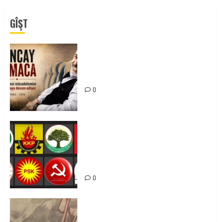
GÎŞT
Tuncay Atmaca Yoldaşın Anısı
Mücadelemizde Yaşıyor
0
Foruma Çep a Kurdistanî: Em bang
li hemû hêzên Kurdistanî dikin ku
bi yekhelwestî rûbirûyî geşedanan
bibin
0
Zilan Katliamı’nı Unutmadık,