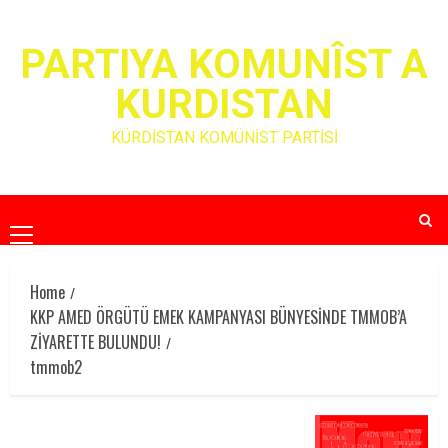
Skip
to
PARTIYA KOMUNÎST A
content
KURDISTAN
KÜRDİSTAN KOMÜNİST PARTİSİ
Primary
Menu
Home
KKP AMED ÖRGÜTÜ EMEK KAMPANYASI BÜNYESİNDE TMMOB’A
ZİYARETTE BULUNDU!
tmmob2