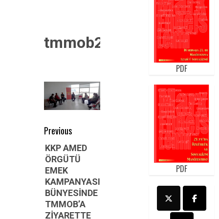
tmmob2
PDF
Post
Previous
navigation
Previous
KKP AMED
ÖRGÜTÜ
post:
PDF
EMEK
KAMPANYASI
BÜNYESİNDE
TMMOB’A
ZİYARETTE