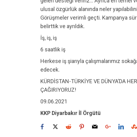
gelen desteği veririz… Ayrıca en temel
ulusal özgürlük alanında neler yapılabilinir
Görüşmeler verimli geçti. Kampanya süre
belirttik ve ayrıldık.
İş, iş, iş
6 saatlik iş
Herkese iş şiarıyla çalışmalarımız sokağ
edecek.
KÜRDİSTAN-TÜRKİYE VE DÜNYA’DA HER
ÇAĞIRIYORUZ!
09.06.2021
KKP Diyarbakır İl Örgütü