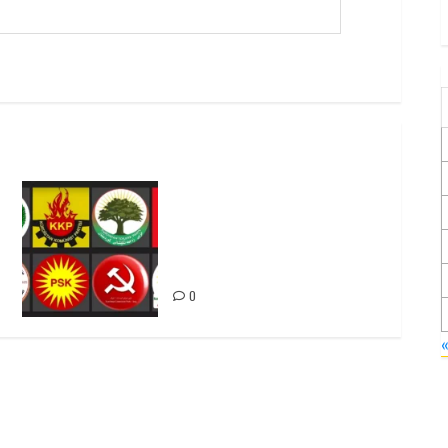
Foruma Çep a Kurdistanî: Em
bang li hemû hêzên Kurdistanî
dikin ku bi yekhelwestî
rûbirûyî geşedanan bibin
0