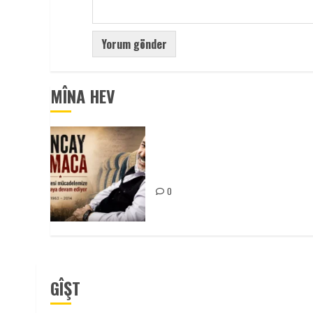
MÎNA HEV
Tuncay Atmaca Yoldaşın Anısı
Mücadelemizde Yaşıyor
0
GÎŞT