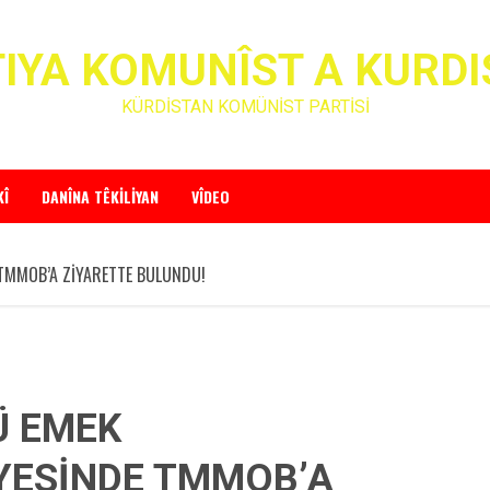
IYA KOMUNÎST A KURD
KÜRDİSTAN KOMÜNİST PARTİSİ
KÎ
DANÎNA TÊKILIYAN
VÎDEO
TMMOB’A ZİYARETTE BULUNDU!
Ü EMEK
YESİNDE TMMOB’A