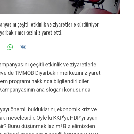
yasını çeşitli etkinlik ve ziyaretlerle sürdürüyor.
arbakır merkezini ziyaret etti.
mpanyasını çeşitli etkinlik ve ziyaretlerle
çeve de TMMOB Diyarbakır merkezini ziyaret
m programı hakkında bilgilendirildiler.
e iş! Kampanyasının ana sloganı konusunda
ayı önemli bulduklarını, ekonomik kriz ve
k meselesidir. Öyle ki KKP’yi, HDP’yi aşan
linir? Bunu düşünmek lazım! Biz elimizden