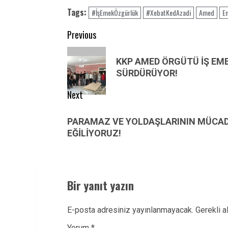
Tags:
#İşEmekÖzgürlük
#XebatKedAzadi
Amed
E
Post
Previous
navigation
Previous
KKP AMED ÖRGÜTÜ İŞ EM
post:
SÜRDÜRÜYOR!
Next
Next
PARAMAZ VE YOLDAŞLARININ MÜCAD
post:
EĞİLİYORUZ!
Bir yanıt yazın
E-posta adresiniz yayınlanmayacak.
Gerekli a
Yorum
*