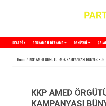
Skip
to
PART
content
DESTPÊK
BERNAME Û RÊZNAME
DAXÛYANÎ
ÇALA
Home
KKP AMED ÖRGÜTÜ EMEK KAMPANYASI BÜNYESİNDE 
KKP AMED ÖRGÜT
KAMPANYASI BÜN