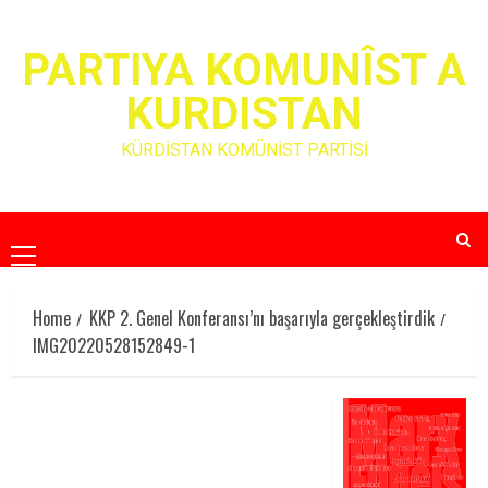
Skip
to
PARTIYA KOMUNÎST A
content
KURDISTAN
KÜRDİSTAN KOMÜNİST PARTİSİ
Primary
Menu
Home
KKP 2. Genel Konferansı’nı başarıyla gerçekleştirdik
IMG20220528152849-1