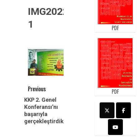
IMG20220528152849-
1
PDF
Post
Previous
PDF
navigation
Previous
KKP 2. Genel
Konferansı’nı
post:
başarıyla
gerçekleştirdik