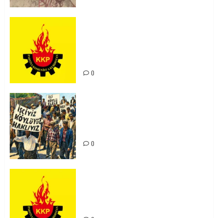
KKP Parti Meclisi Sonuç Bildirisi:
Ortadoğu Yeniden Şekillenirken
Kürdistan’ın Geleceği ve
Mücadele Hattımız
0
15-16 Haziran İşçi Direnişi’nin 56.
Yılında: Yeni Direnişler
Kaçınılmazdır!
0
Rahmi Koç’un Sözleri Bir Gaf
Değil, Sömürgeci Zihniyetin
İfadesidir