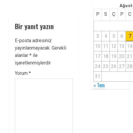
Ağust
P
S
Ç
P
C
Bir yanıt yazın
3
4
5
6
7
E-posta adresiniz
10
11
12
13
14
yayınlanmayacak.
Gerekli
alanlar
*
ile
17
18
19
20
21
işaretlenmişlerdir
24
25
26
27
28
Yorum
*
31
« Tem