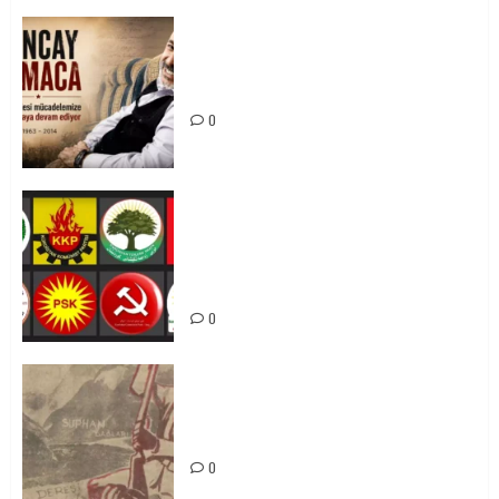
Tuncay Atmaca Yoldaşın Anısı
Mücadelemizde Yaşıyor
0
Foruma Çep a Kurdistanî: Em bang
li hemû hêzên Kurdistanî dikin ku
bi yekhelwestî rûbirûyî geşedanan
bibin
0
Zilan Katliamı’nı Unutmadık,
Unutturmayacağız!
0