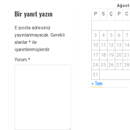
Ağust
Bir yanıt yazın
P
S
Ç
P
C
E-posta adresiniz
yayınlanmayacak.
Gerekli
3
4
5
6
7
alanlar
*
ile
10
11
12
13
14
işaretlenmişlerdir
17
18
19
20
21
Yorum
*
24
25
26
27
28
31
« Tem