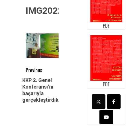
IMG20220528151736
PDF
Post
Previous
navigation
Previous
KKP 2. Genel
PDF
Konferansı’nı
post:
başarıyla
gerçekleştirdik