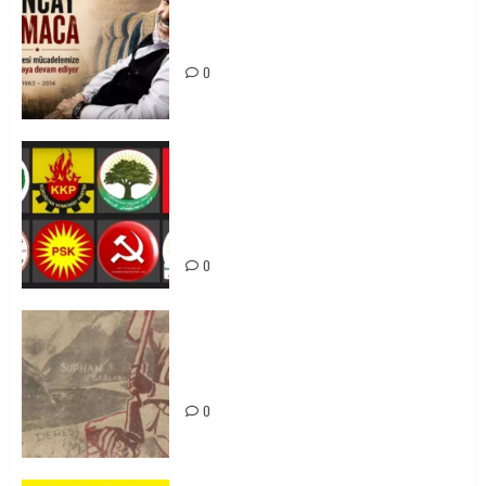
Tuncay Atmaca Yoldaşın Anısı
Mücadelemizde Yaşıyor
0
Foruma Çep a Kurdistanî: Em bang
li hemû hêzên Kurdistanî dikin ku
bi yekhelwestî rûbirûyî geşedanan
bibin
0
Zilan Katliamı’nı Unutmadık,
Unutturmayacağız!
0