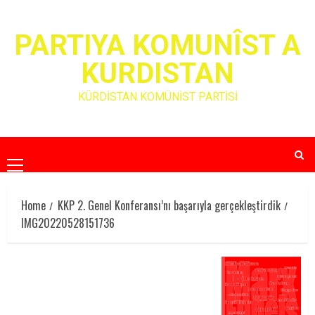
Skip
to
PARTIYA KOMUNÎST A
content
KURDISTAN
KÜRDİSTAN KOMÜNİST PARTİSİ
Primary
Menu
Home
KKP 2. Genel Konferansı’nı başarıyla gerçekleştirdik
IMG20220528151736