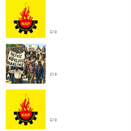
KKP Parti Meclisi Sonuç Bildirisi:
Ortadoğu Yeniden Şekillenirken
Kürdistan’ın Geleceği ve
Mücadele Hattımız
0
15-16 Haziran İşçi Direnişi’nin 56.
Yılında: Yeni Direnişler
Kaçınılmazdır!
0
Rahmi Koç’un Sözleri Bir Gaf
Değil, Sömürgeci Zihniyetin
İfadesidir
0