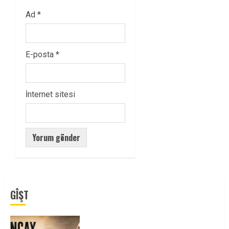
Ad
*
E-posta
*
İnternet sitesi
GÎŞT