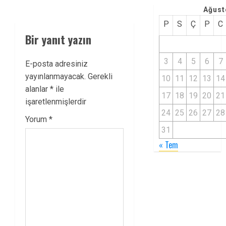
Ağust
P
S
Ç
P
C
Bir yanıt yazın
3
4
5
6
7
E-posta adresiniz
yayınlanmayacak.
Gerekli
10
11
12
13
14
alanlar
*
ile
17
18
19
20
21
işaretlenmişlerdir
24
25
26
27
28
Yorum
*
31
« Tem