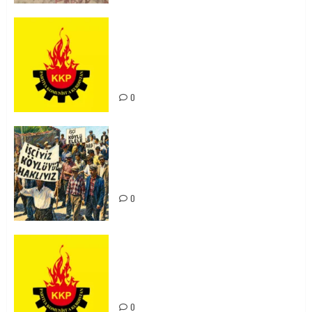
KKP Parti Meclisi Sonuç Bildirisi:
Ortadoğu Yeniden Şekillenirken
Kürdistan’ın Geleceği ve
Mücadele Hattımız
0
15-16 Haziran İşçi Direnişi’nin 56.
Yılında: Yeni Direnişler
Kaçınılmazdır!
0
Rahmi Koç’un Sözleri Bir Gaf
Değil, Sömürgeci Zihniyetin
İfadesidir
0