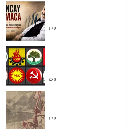
Tuncay Atmaca Yoldaşın Anısı
Mücadelemizde Yaşıyor
0
Foruma Çep a Kurdistanî: Em bang
li hemû hêzên Kurdistanî dikin ku
bi yekhelwestî rûbirûyî geşedanan
bibin
0
Zilan Katliamı’nı Unutmadık,
Unutturmayacağız!
0