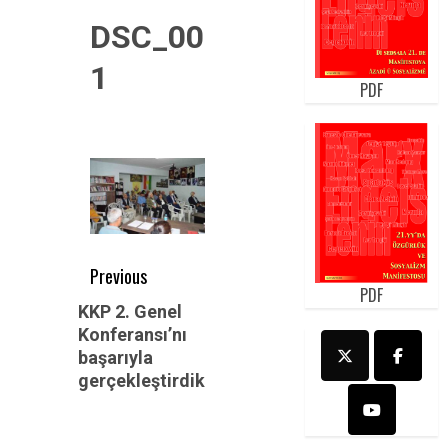
DSC_0020-
1
PDF
Post
Previous
PDF
navigation
Previous
KKP 2. Genel
Konferansı’nı
post:
başarıyla
gerçekleştirdik