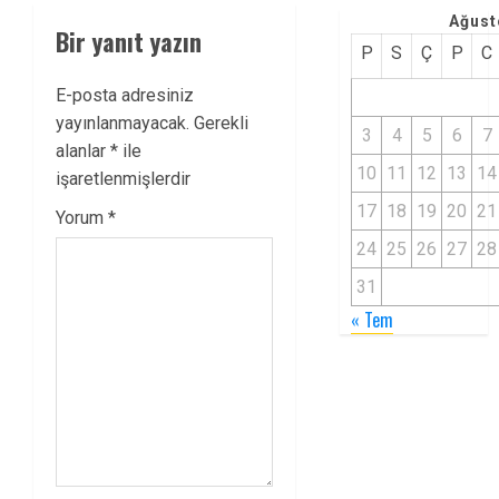
Ağust
Bir yanıt yazın
P
S
Ç
P
C
E-posta adresiniz
yayınlanmayacak.
Gerekli
3
4
5
6
7
alanlar
*
ile
10
11
12
13
14
işaretlenmişlerdir
17
18
19
20
21
Yorum
*
24
25
26
27
28
31
« Tem