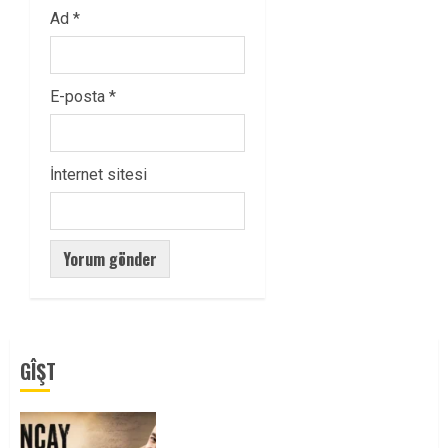
Ad
*
E-posta
*
İnternet sitesi
GÎŞT