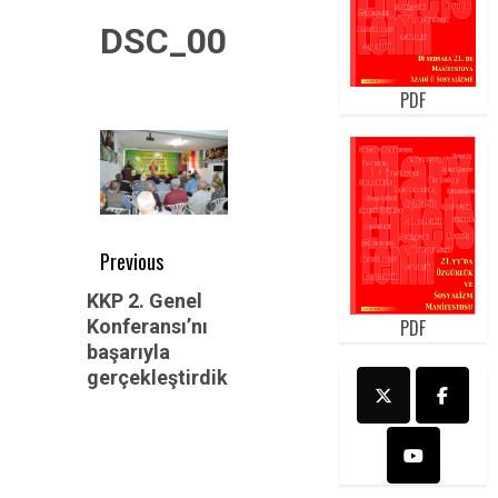
DSC_0017
PDF
Post
Previous
navigation
Previous
KKP 2. Genel
PDF
Konferansı’nı
post:
başarıyla
gerçekleştirdik