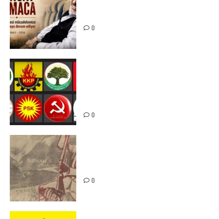
Tuncay Atmaca Yoldaşın Anısı
Mücadelemizde Yaşıyor
0
Foruma Çep a Kurdistanî: Em bang
li hemû hêzên Kurdistanî dikin ku
bi yekhelwestî rûbirûyî geşedanan
bibin
0
Zilan Katliamı’nı Unutmadık,
Unutturmayacağız!
0