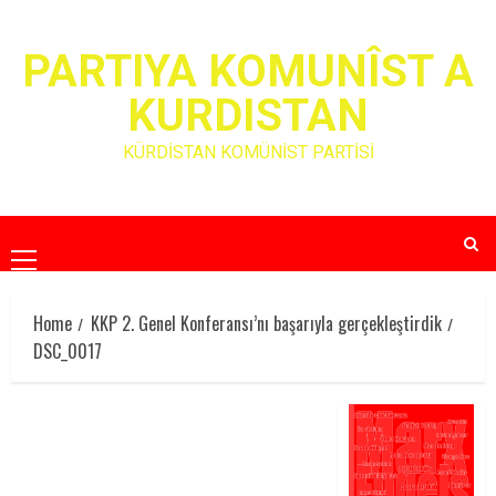
Skip
to
PARTIYA KOMUNÎST A
content
KURDISTAN
KÜRDİSTAN KOMÜNİST PARTİSİ
Primary
Menu
Home
KKP 2. Genel Konferansı’nı başarıyla gerçekleştirdik
DSC_0017