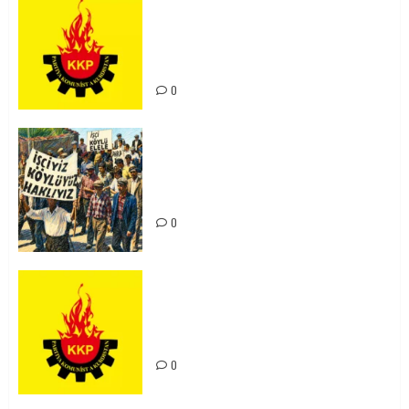
KKP Parti Meclisi Sonuç Bildirisi:
Ortadoğu Yeniden Şekillenirken
Kürdistan’ın Geleceği ve
Mücadele Hattımız
0
15-16 Haziran İşçi Direnişi’nin 56.
Yılında: Yeni Direnişler
Kaçınılmazdır!
0
Rahmi Koç’un Sözleri Bir Gaf
Değil, Sömürgeci Zihniyetin
İfadesidir
0