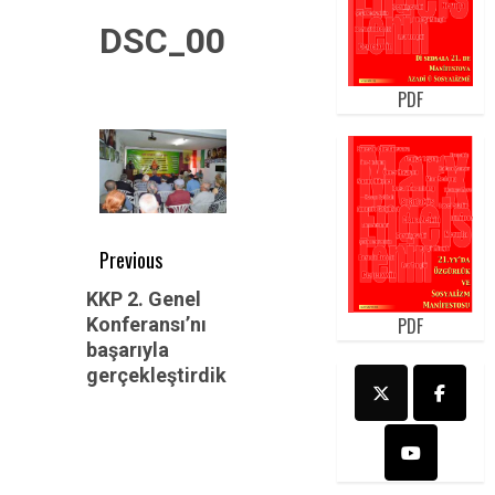
DSC_0014
PDF
Post
Previous
navigation
Previous
KKP 2. Genel
PDF
Konferansı’nı
post:
başarıyla
gerçekleştirdik