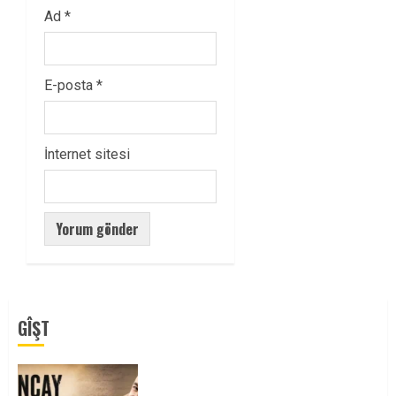
Ad
*
E-posta
*
İnternet sitesi
GÎŞT