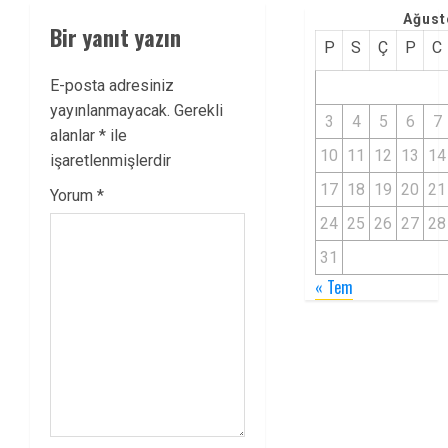
Ağust
Bir yanıt yazın
P
S
Ç
P
C
E-posta adresiniz
yayınlanmayacak.
Gerekli
3
4
5
6
7
alanlar
*
ile
10
11
12
13
14
işaretlenmişlerdir
17
18
19
20
21
Yorum
*
24
25
26
27
28
31
« Tem