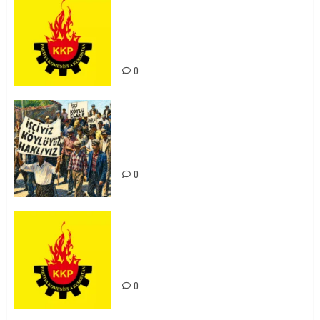
KKP Parti Meclisi Sonuç Bildirisi:
Ortadoğu Yeniden Şekillenirken
Kürdistan’ın Geleceği ve
Mücadele Hattımız
0
15-16 Haziran İşçi Direnişi’nin 56.
Yılında: Yeni Direnişler
Kaçınılmazdır!
0
Rahmi Koç’un Sözleri Bir Gaf
Değil, Sömürgeci Zihniyetin
İfadesidir
0