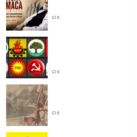
Tuncay Atmaca Yoldaşın Anısı
Mücadelemizde Yaşıyor
0
Foruma Çep a Kurdistanî: Em bang
li hemû hêzên Kurdistanî dikin ku
bi yekhelwestî rûbirûyî geşedanan
bibin
0
Zilan Katliamı’nı Unutmadık,
Unutturmayacağız!
0