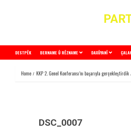
Skip
to
PART
content
DESTPÊK
BERNAME Û RÊZNAME
DAXÛYANÎ
ÇALA
Home
KKP 2. Genel Konferansı’nı başarıyla gerçekleştirdik
DSC_0007