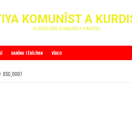
IYA KOMUNÎST A KURD
KÜRDİSTAN KOMÜNİST PARTİSİ
KÎ
DANÎNA TÊKILIYAN
VÎDEO
DSC_0007