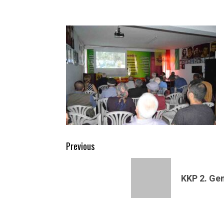
Post
Previous
navigation
Previous
post:
KKP 2. Gen