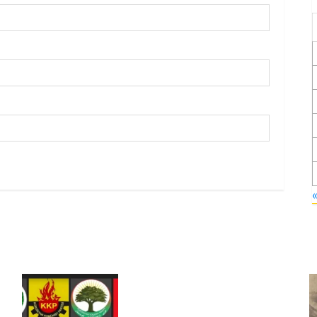
Foruma Çep a Kurdistanî: Em
bang li hemû hêzên Kurdistanî