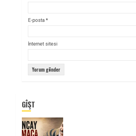
E-posta
*
İnternet sitesi
GÎŞT
Tuncay Atmaca Yoldaşın Anısı