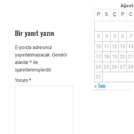
Ağust
P
S
Ç
P
C
Bir yanıt yazın
3
4
5
6
7
10
11
12
13
14
E-posta adresiniz
yayınlanmayacak.
Gerekli
17
18
19
20
21
alanlar
*
ile
24
25
26
27
28
işaretlenmişlerdir
31
Yorum
*
« Tem