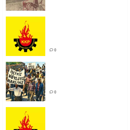
KKP Parti Meclisi Sonuç Bildirisi:
Ortadoğu Yeniden Şekillenirken
Kürdistan’ın Geleceği ve
Mücadele Hattımız
0
15-16 Haziran İşçi Direnişi’nin 56.
Yılında: Yeni Direnişler
Kaçınılmazdır!
0
Rahmi Koç’un Sözleri Bir Gaf
Değil, Sömürgeci Zihniyetin
İfadesidir