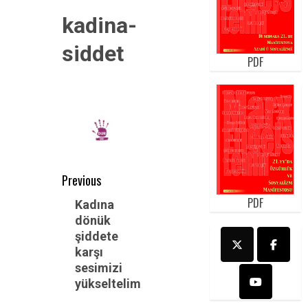
kadina-
siddet
PDF
Post
Previous
navigation
PDF
Previous
Kadına
dönük
post:
şiddete
karşı
sesimizi
yükseltelim