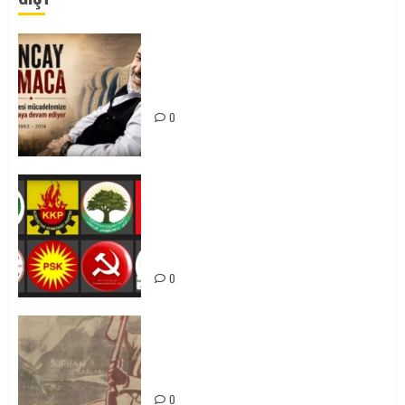
Tuncay Atmaca Yoldaşın Anısı
Mücadelemizde Yaşıyor
0
Foruma Çep a Kurdistanî: Em bang
li hemû hêzên Kurdistanî dikin ku
bi yekhelwestî rûbirûyî geşedanan
bibin
0
Zilan Katliamı’nı Unutmadık,
Unutturmayacağız!
0