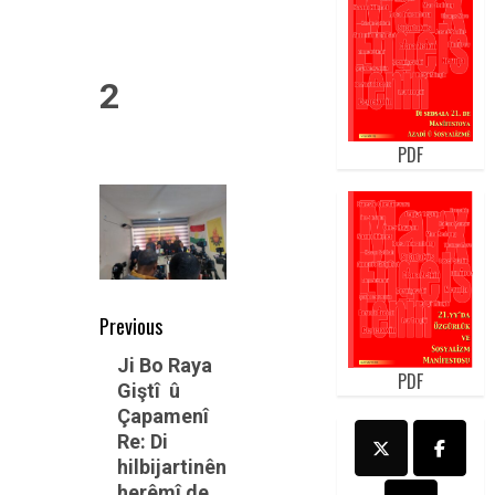
2
PDF
Post
Previous
navigation
Previous
Ji Bo Raya
PDF
Giştî û
post:
Çapamenî
Re: Di
hilbijartinên
herêmî de