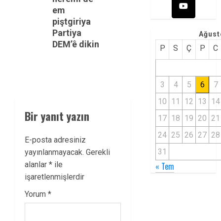
em
piştgiriya
Partiya
Ağust
DEM’ê dikin
P
S
Ç
P
C
3
4
5
6
7
10
11
12
13
14
Bir yanıt yazın
17
18
19
20
21
24
25
26
27
28
E-posta adresiniz
31
yayınlanmayacak.
Gerekli
alanlar
*
ile
« Tem
işaretlenmişlerdir
Yorum
*