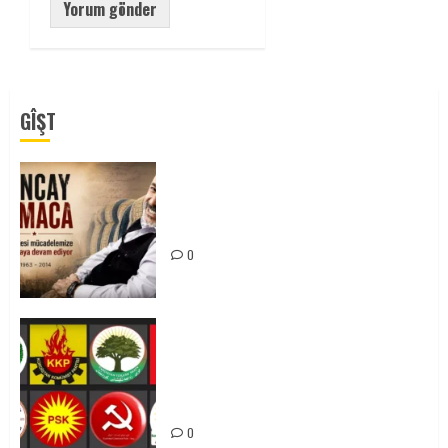
GÎŞT
Tuncay Atmaca Yoldaşın Anısı
Mücadelemizde Yaşıyor
0
Foruma Çep a Kurdistanî: Em bang
li hemû hêzên Kurdistanî dikin ku
bi yekhelwestî rûbirûyî geşedanan
bibin
0