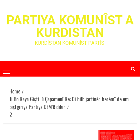
Skip
to
PARTIYA KOMUNÎST A
content
KURDISTAN
KÜRDİSTAN KOMÜNİST PARTİSİ
Primary
Menu
Home
Ji Bo Raya Giştî û Çapamenî Re: Di hilbijartinên herêmî de em
piştgiriya Partiya DEM’ê dikin
2