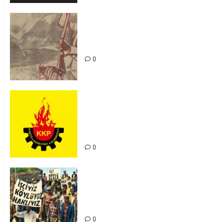
Zilan Katliamı’nı Unutmadık,
Unutturmayacağız!
0
KKP Parti Meclisi Sonuç Bildirisi:
Ortadoğu Yeniden Şekillenirken
Kürdistan’ın Geleceği ve
Mücadele Hattımız
0
15-16 Haziran İşçi Direnişi’nin 56.
Yılında: Yeni Direnişler
Kaçınılmazdır!
0