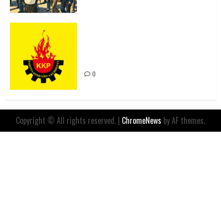
Rahmi Koç’un Sözleri Bir Gaf
Değil, Sömürgeci Zihniyetin
İfadesidir
0
Copyright © All rights reserved.
|
ChromeNews
by AF themes.