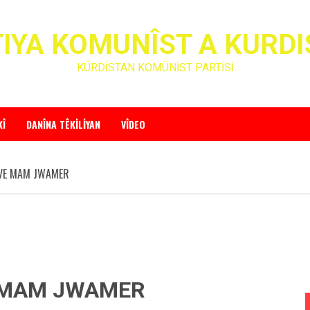
IYA KOMUNÎST A KURD
KÜRDİSTAN KOMÜNİST PARTİSİ
KÎ
DANÎNA TÊKILIYAN
VÎDEO
 VE MAM JWAMER
 MAM JWAMER