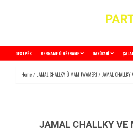
Skip
to
PART
content
DESTPÊK
BERNAME Û RÊZNAME
DAXÛYANÎ
ÇALA
Home
JAMAL CHALLKY Û MAM JWAMER!
JAMAL CHALLKY
JAMAL CHALLKY VE