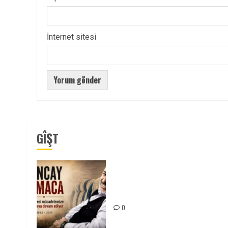
İnternet sitesi
GÎŞT
Tuncay Atmaca Yoldaşın Anısı
Mücadelemizde Yaşıyor
0