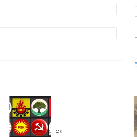
Foruma Çep a Kurdistanî: Em
bang li hemû hêzên Kurdistanî
dikin ku bi yekhelwestî rûbirûyî
geşedanan bibin
0