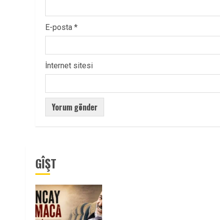
E-posta
*
İnternet sitesi
GÎŞT
Tuncay Atmaca Yoldaşın Anısı
Mücadelemizde Yaşıyor