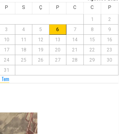
P
S
Ç
P
C
C
P
1
2
3
4
5
6
7
8
9
10
11
12
13
14
15
16
17
18
19
20
21
22
23
24
25
26
27
28
29
30
31
« Tem
Zilan Katliamı’nı Unutmadık,
Unutturmayacağız!