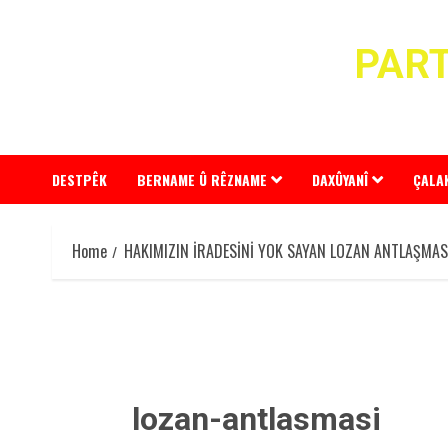
Skip
to
PART
content
DESTPÊK
BERNAME Û RÊZNAME
DAXÛYANÎ
ÇALA
Home
HAKIMIZIN İRADESİNİ YOK SAYAN LOZAN ANTLAŞMA
lozan-antlasmasi