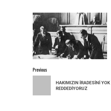
Post
Previous
navigation
Previous
HAKIMIZIN İRADESİNİ YO
post:
REDDEDİYORUZ