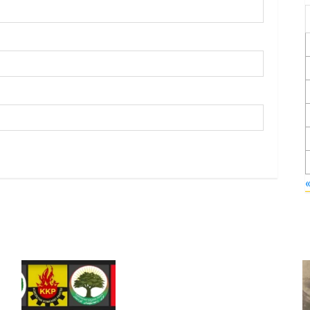
Foruma Çep a Kurdistanî: Em
bang li hemû hêzên Kurdistanî
dikin ku bi yekhelwestî rûbirûyî