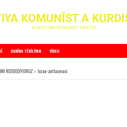
IYA KOMUNÎST A KURD
KÜRDİSTAN KOMÜNİST PARTİSİ
KÎ
DANÎNA TÊKILIYAN
VÎDEO
SINI REDDEDİYORUZ
lozan-antlasmasi