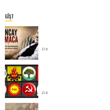
GÎŞT
Tuncay Atmaca Yoldaşın Anısı
Mücadelemizde Yaşıyor
0
Foruma Çep a Kurdistanî: Em bang
li hemû hêzên Kurdistanî dikin ku
bi yekhelwestî rûbirûyî geşedanan
bibin
0