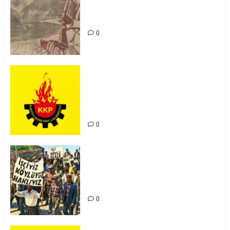
Zilan Katliamı’nı Unutmadık,
Unutturmayacağız!
0
KKP Parti Meclisi Sonuç Bildirisi:
Ortadoğu Yeniden Şekillenirken
Kürdistan’ın Geleceği ve
Mücadele Hattımız
0
15-16 Haziran İşçi Direnişi’nin 56.
Yılında: Yeni Direnişler
Kaçınılmazdır!
0