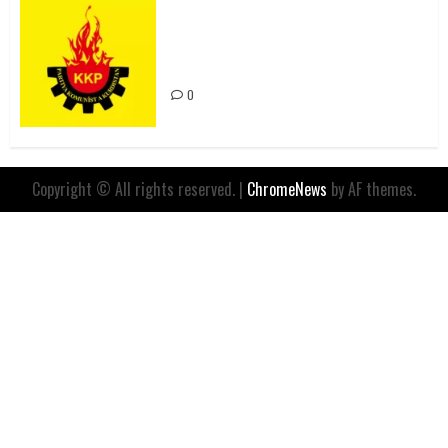
Rahmi Koç’un Sözleri Bir Gaf
Değil, Sömürgeci Zihniyetin
İfadesidir
0
Copyright © All rights reserved.
|
ChromeNews
by AF themes.