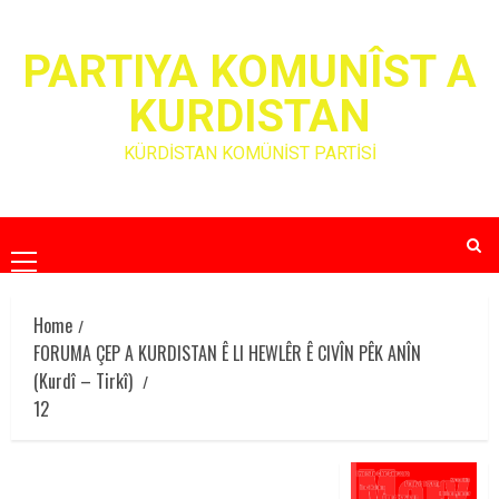
Skip
to
PARTIYA KOMUNÎST A
content
KURDISTAN
KÜRDİSTAN KOMÜNİST PARTİSİ
Primary
Menu
Home
FORUMA ÇEP A KURDISTAN Ê LI HEWLÊR Ê CIVÎN PÊK ANÎN
(Kurdî – Tirkî)
12