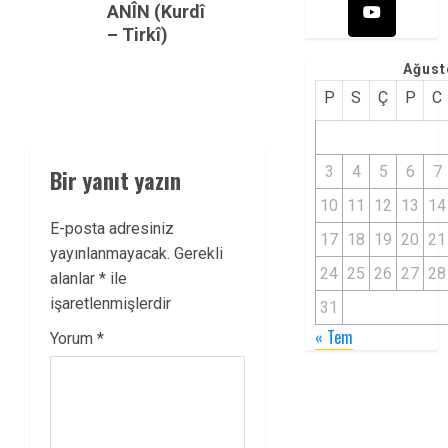
ANÎN (Kurdî
– Tirkî)
Ağust
P
S
Ç
P
C
3
4
5
6
7
Bir yanıt yazın
10
11
12
13
14
E-posta adresiniz
17
18
19
20
21
yayınlanmayacak.
Gerekli
24
25
26
27
28
alanlar
*
ile
işaretlenmişlerdir
31
« Tem
Yorum
*