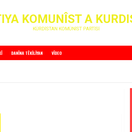
IYA KOMUNÎST A KURD
KÜRDİSTAN KOMÜNİST PARTİSİ
KÎ
DANÎNA TÊKILIYAN
VÎDEO