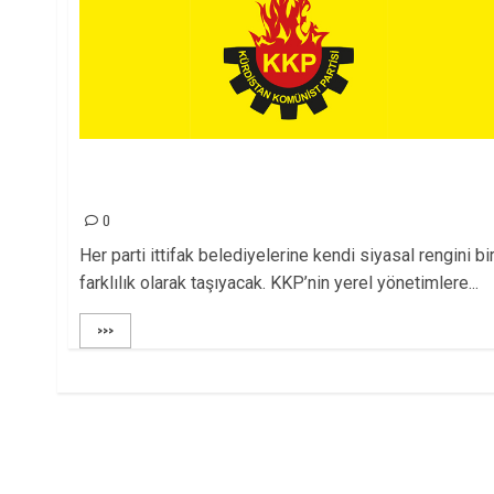
KÜRDİSTAN KOMÜNİST PARTİSİ YEREL
YÖNETİMLER BİLDİRGESİ
0
Her parti ittifak belediyelerine kendi siyasal rengini bi
farklılık olarak taşıyacak. KKP’nin yerel yönetimlere...
>>>