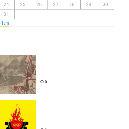
24
25
26
27
28
29
30
31
« Tem
Zilan Katliamı’nı Unutmadık,
Unutturmayacağız!
0
Rahmi Koç’un Sözleri Bir Gaf
Değil, Sömürgeci Zihniyetin
İfadesidir