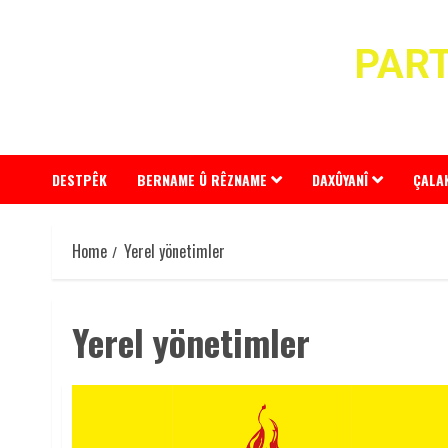
Skip
to
PART
content
DESTPÊK
BERNAME Û RÊZNAME
DAXÛYANÎ
ÇALA
Home
Yerel yönetimler
Yerel yönetimler