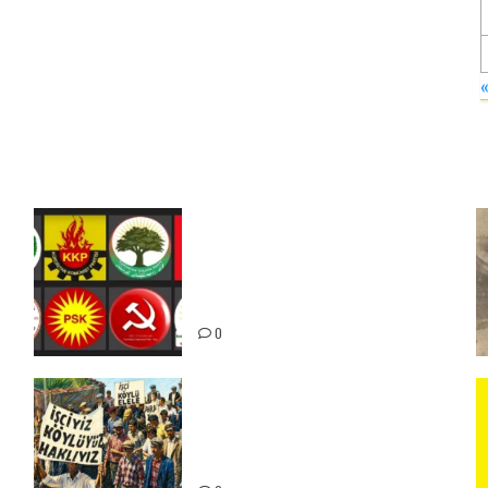
Foruma Çep a Kurdistanî: Em
bang li hemû hêzên Kurdistanî
dikin ku bi yekhelwestî rûbirûyî
geşedanan bibin
0
15-16 Haziran İşçi Direnişi’nin
56. Yılında: Yeni Direnişler
Kaçınılmazdır!
ız