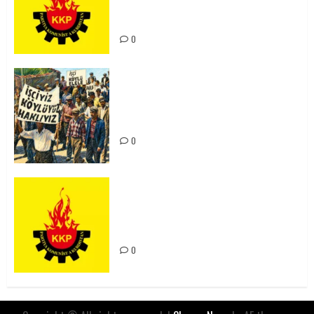
Kürdistan’ın Geleceği ve
Mücadele Hattımız
0
15-16 Haziran İşçi Direnişi’nin 56.
Yılında: Yeni Direnişler
Kaçınılmazdır!
0
Rahmi Koç’un Sözleri Bir Gaf
Değil, Sömürgeci Zihniyetin
İfadesidir
0