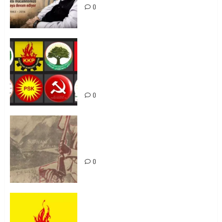
0
Foruma Çep a Kurdistanî: Em bang
li hemû hêzên Kurdistanî dikin ku
bi yekhelwestî rûbirûyî geşedanan
bibin
0
Zilan Katliamı’nı Unutmadık,
Unutturmayacağız!
0
KKP Parti Meclisi Sonuç Bildirisi:
Ortadoğu Yeniden Şekillenirken