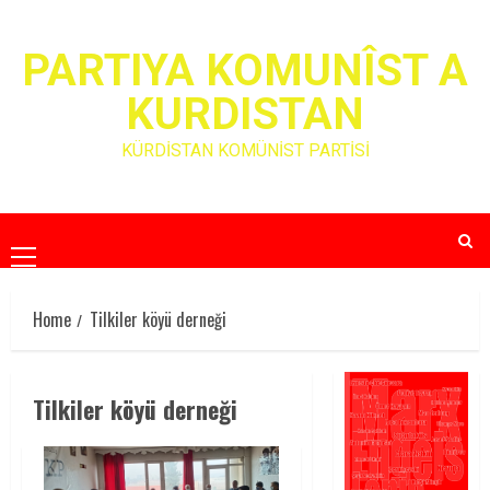
Skip
to
PARTIYA KOMUNÎST A
content
KURDISTAN
KÜRDİSTAN KOMÜNİST PARTİSİ
Primary
Menu
Home
Tilkiler köyü derneği
Tilkiler köyü derneği