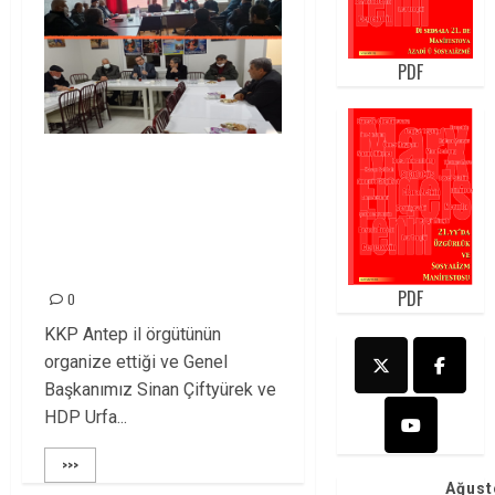
PDF
ANTEP SYKP VE
TİLKİLER KÖYÜ
DERNEĞİ ZİYARET
EDİLDİ
PDF
0
KKP Antep il örgütünün
organize ettiği ve Genel
Başkanımız Sinan Çiftyürek ve
HDP Urfa...
>>>
Ağust