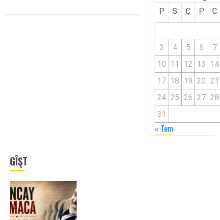
P
S
Ç
P
C
3
4
5
6
7
10
11
12
13
14
17
18
19
20
21
24
25
26
27
28
31
« Tem
GÎŞT
Tuncay Atmaca Yoldaşın Anısı
Mücadelemizde Yaşıyor