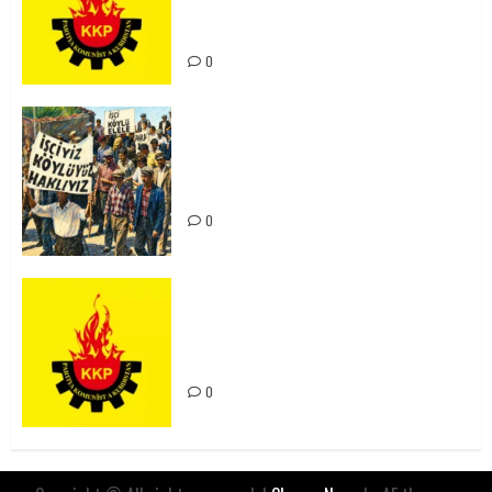
Kürdistan’ın Geleceği ve
Mücadele Hattımız
0
15-16 Haziran İşçi Direnişi’nin 56.
Yılında: Yeni Direnişler
Kaçınılmazdır!
0
Rahmi Koç’un Sözleri Bir Gaf
Değil, Sömürgeci Zihniyetin
İfadesidir
0