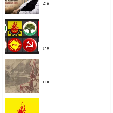
0
Foruma Çep a Kurdistanî: Em bang
li hemû hêzên Kurdistanî dikin ku
bi yekhelwestî rûbirûyî geşedanan
bibin
0
Zilan Katliamı’nı Unutmadık,
Unutturmayacağız!
0
KKP Parti Meclisi Sonuç Bildirisi:
Ortadoğu Yeniden Şekillenirken