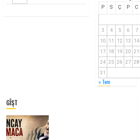
P
S
Ç
P
C
3
4
5
6
7
10
11
12
13
14
17
18
19
20
21
24
25
26
27
28
31
« Tem
GÎŞT
Tuncay Atmaca Yoldaşın Anısı
Mücadelemizde Yaşıyor