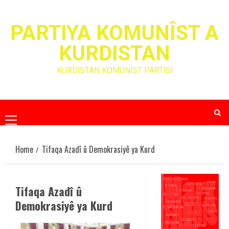
Skip
to
PARTIYA KOMUNÎST A
content
KURDISTAN
KÜRDİSTAN KOMÜNİST PARTİSİ
Primary
Menu
Home
Tifaqa Azadî û Demokrasiyê ya Kurd
Tifaqa Azadî û
Demokrasiyê ya Kurd