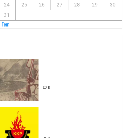
24
25
26
27
28
29
30
31
« Tem
Zilan Katliamı’nı Unutmadık,
Unutturmayacağız!
0
Rahmi Koç’un Sözleri Bir Gaf
Değil, Sömürgeci Zihniyetin
İfadesidir