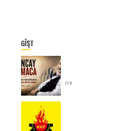
GÎŞT
Tuncay Atmaca Yoldaşın Anısı
Mücadelemizde Yaşıyor
0
KKP Parti Meclisi Sonuç
Bildirisi: Ortadoğu Yeniden
Şekillenirken Kürdistan’ın
Geleceği ve Mücadele Hattım