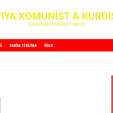
IYA KOMUNÎST A KURD
KÜRDİSTAN KOMÜNİST PARTİSİ
KÎ
DANÎNA TÊKILIYAN
VÎDEO