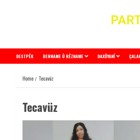
Skip
to
PART
content
DESTPÊK
BERNAME Û RÊZNAME
DAXÛYANÎ
ÇALA
Home
Tecavüz
Tecavüz