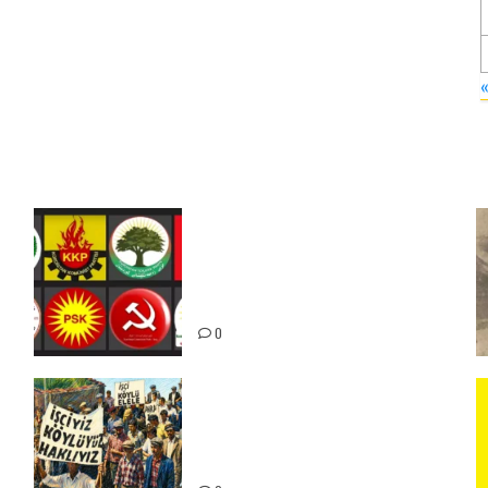
Foruma Çep a Kurdistanî: Em
bang li hemû hêzên Kurdistanî
dikin ku bi yekhelwestî rûbirûyî
geşedanan bibin
0
15-16 Haziran İşçi Direnişi’nin
56. Yılında: Yeni Direnişler
Kaçınılmazdır!
ız