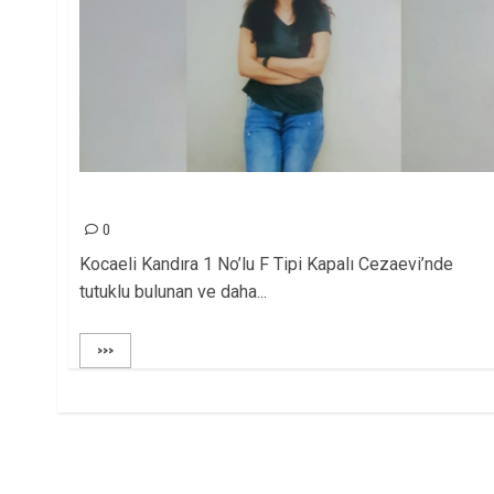
GEZER AİLESİ YALNIZ DEĞİLDİR!
0
Kocaeli Kandıra 1 No’lu F Tipi Kapalı Cezaevi’nde
tutuklu bulunan ve daha...
>>>