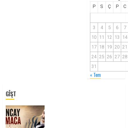
P
S
Ç
P
C
3
4
5
6
7
10
11
12
13
14
17
18
19
20
21
24
25
26
27
28
31
« Tem
GÎŞT
Tuncay Atmaca Yoldaşın Anısı
Mücadelemizde Yaşıyor