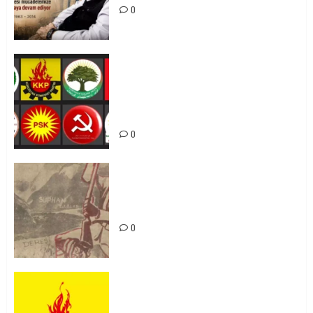
0
Foruma Çep a Kurdistanî: Em bang
li hemû hêzên Kurdistanî dikin ku
bi yekhelwestî rûbirûyî geşedanan
bibin
0
Zilan Katliamı’nı Unutmadık,
Unutturmayacağız!
0
KKP Parti Meclisi Sonuç Bildirisi:
Ortadoğu Yeniden Şekillenirken