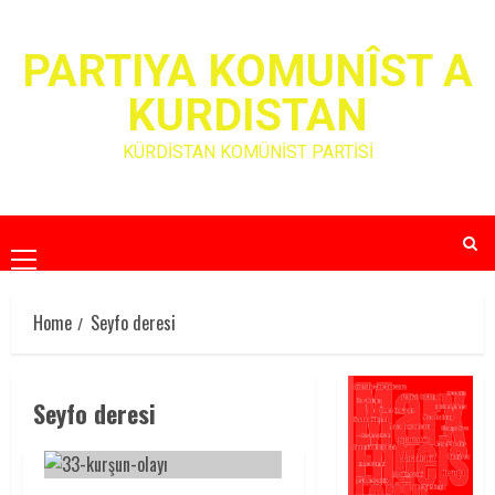
Skip
to
PARTIYA KOMUNÎST A
content
KURDISTAN
KÜRDİSTAN KOMÜNİST PARTİSİ
Primary
Menu
Home
Seyfo deresi
Seyfo deresi