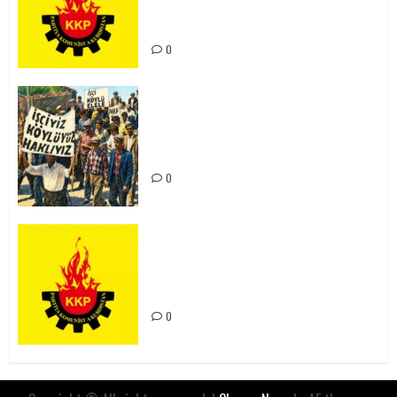
Kürdistan’ın Geleceği ve
Mücadele Hattımız
0
15-16 Haziran İşçi Direnişi’nin 56.
Yılında: Yeni Direnişler
Kaçınılmazdır!
0
Rahmi Koç’un Sözleri Bir Gaf
Değil, Sömürgeci Zihniyetin
İfadesidir
0