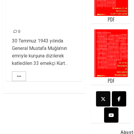
33’LERİ 77. YILINDA
DA SAYGIYLA
PDF
ANIYORUZ!
0
30 Temmuz 1943 yılında
General Mustafa Muğla’nın
emriyle kurşuna dizilerek
katledilen 33 emekçi Kürt...
>>>
PDF
Ağust