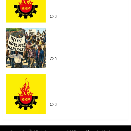
Kürdistan’ın Geleceği ve
Mücadele Hattımız
0
15-16 Haziran İşçi Direnişi’nin 56.
Yılında: Yeni Direnişler
Kaçınılmazdır!
0
Rahmi Koç’un Sözleri Bir Gaf
Değil, Sömürgeci Zihniyetin
İfadesidir
0