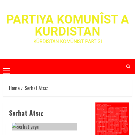
Skip
to
PARTIYA KOMUNÎST A
content
KURDISTAN
KÜRDİSTAN KOMÜNİST PARTİSİ
Primary
Menu
Home
Serhat Atsız
Serhat Atsız