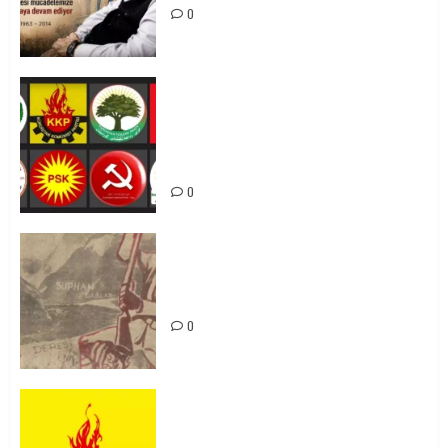
0
Foruma Çep a Kurdistanî: Em bang
li hemû hêzên Kurdistanî dikin ku
bi yekhelwestî rûbirûyî geşedanan
bibin
0
Zilan Katliamı’nı Unutmadık,
Unutturmayacağız!
0
KKP Parti Meclisi Sonuç Bildirisi:
Ortadoğu Yeniden Şekillenirken