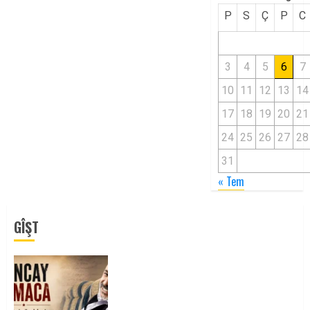
P
S
Ç
P
C
3
4
5
6
7
10
11
12
13
14
17
18
19
20
21
24
25
26
27
28
31
« Tem
GÎŞT
Tuncay Atmaca Yoldaşın Anısı
Mücadelemizde Yaşıyor