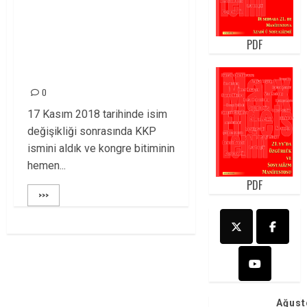
İZMİR’DE PARTİMİZ
“KKP NEDİR VE NEYİ
PDF
AMAÇLIYOR?”
PANELİ DÜZENLEDİ!
0
17 Kasım 2018 tarihinde isim
değişikliği sonrasında KKP
ismini aldık ve kongre bitiminin
hemen...
PDF
>>>
Ağust