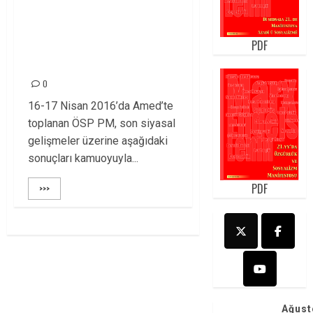
MECLİSİ’NDEN
KAMUOYUNA
PDF
DUYURULUR!!
0
16-17 Nisan 2016’da Amed’te
toplanan ÖSP PM, son siyasal
gelişmeler üzerine aşağıdaki
sonuçları kamuoyuyla...
PDF
>>>
Ağust