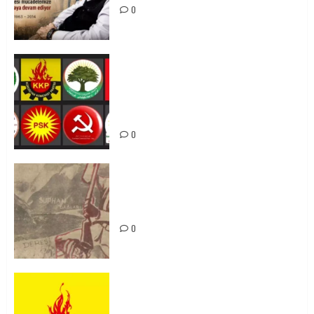
0
Foruma Çep a Kurdistanî: Em bang
li hemû hêzên Kurdistanî dikin ku
bi yekhelwestî rûbirûyî geşedanan
bibin
0
Zilan Katliamı’nı Unutmadık,
Unutturmayacağız!
0
KKP Parti Meclisi Sonuç Bildirisi:
Ortadoğu Yeniden Şekillenirken