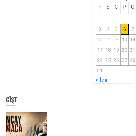
P
S
Ç
P
C
3
4
5
6
7
10
11
12
13
14
17
18
19
20
21
24
25
26
27
28
31
« Tem
GÎŞT
Tuncay Atmaca Yoldaşın Anısı
Mücadelemizde Yaşıyor