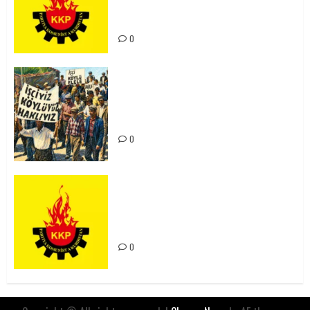
Kürdistan’ın Geleceği ve
Mücadele Hattımız
0
15-16 Haziran İşçi Direnişi’nin 56.
Yılında: Yeni Direnişler
Kaçınılmazdır!
0
Rahmi Koç’un Sözleri Bir Gaf
Değil, Sömürgeci Zihniyetin
İfadesidir
0