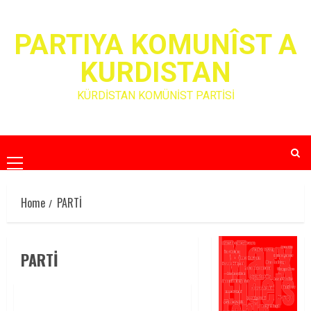
Skip
to
PARTIYA KOMUNÎST A
content
KURDISTAN
KÜRDİSTAN KOMÜNİST PARTİSİ
Primary
Menu
Home
PARTİ
PARTİ
ÖSP PARTİ