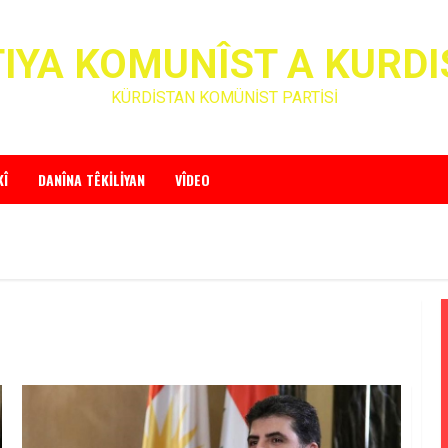
IYA KOMUNÎST A KURD
KÜRDİSTAN KOMÜNİST PARTİSİ
KÎ
DANÎNA TÊKILIYAN
VÎDEO