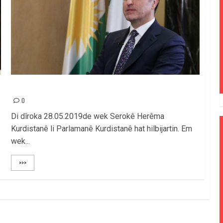
EM BIRÊZ NEÇIRVAN BARZANÎ PÎROZ DIKIN!
0
Di dîroka 28.05.2019de wek Serokê Herêma
Kurdistanê li Parlamanê Kurdistanê hat hilbijartin. Em
wek...
>>>