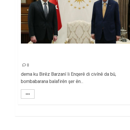
LI SER HATINA BIRÊZ NÊÇÎRVAN BARZANÎ A
ENQERÊ!
0
dema ku Birêz Barzanî li Enqerê di civînê da bû,
bombabarana balafirên şer ên...
>>>