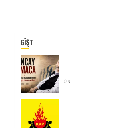
GÎŞT
Tuncay Atmaca Yoldaşın Anısı
Mücadelemizde Yaşıyor
0
KKP Parti Meclisi Sonuç
Bildirisi: Ortadoğu Yeniden
Şekillenirken Kürdistan’ın
Geleceği ve Mücadele Hattım