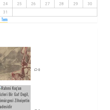
24
25
26
27
28
29
30
31
« Tem
Zilan Katliamı’nı Unutmadık,
Unutturmayacağız!
0
Rahmi Koç’un Sözleri Bir Gaf
Değil, Sömürgeci Zihniyetin
İfadesidir