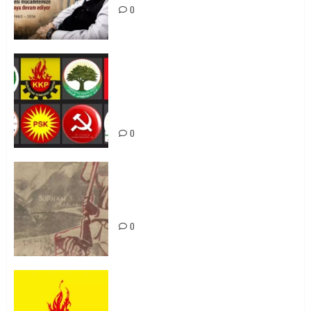
0
Foruma Çep a Kurdistanî: Em bang
li hemû hêzên Kurdistanî dikin ku
bi yekhelwestî rûbirûyî geşedanan
bibin
0
Zilan Katliamı’nı Unutmadık,
Unutturmayacağız!
0
KKP Parti Meclisi Sonuç Bildirisi:
Ortadoğu Yeniden Şekillenirken