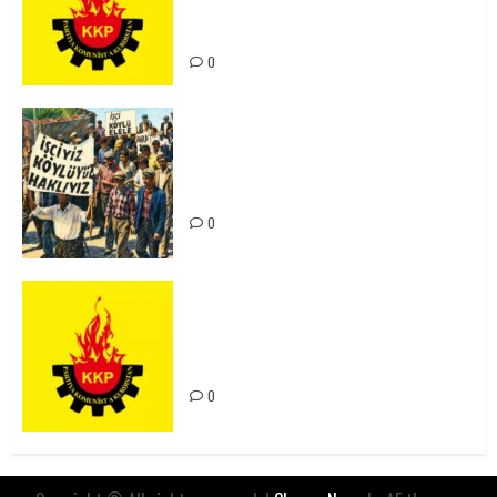
Kürdistan’ın Geleceği ve
Mücadele Hattımız
0
15-16 Haziran İşçi Direnişi’nin 56.
Yılında: Yeni Direnişler
Kaçınılmazdır!
0
Rahmi Koç’un Sözleri Bir Gaf
Değil, Sömürgeci Zihniyetin
İfadesidir
0