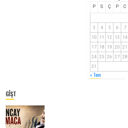
P
S
Ç
P
C
3
4
5
6
7
10
11
12
13
14
17
18
19
20
21
24
25
26
27
28
31
« Tem
GÎŞT
Tuncay Atmaca Yoldaşın Anısı
Mücadelemizde Yaşıyor