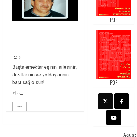
PDF
MUSTAFA AKSOY
YOLDAŞ YAŞAMA
VEDA ETTİ!
0
Başta emektar eşinin, ailesinin,
dostlarının ve yoldaşlarının
PDF
başı sağ olsun!
<!--...
>>>
Ağust