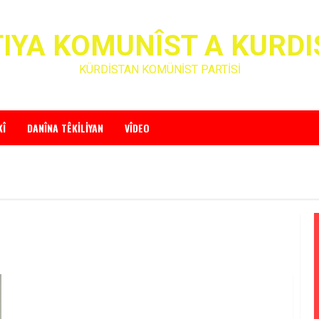
IYA KOMUNÎST A KURD
KÜRDİSTAN KOMÜNİST PARTİSİ
KÎ
DANÎNA TÊKILIYAN
VÎDEO