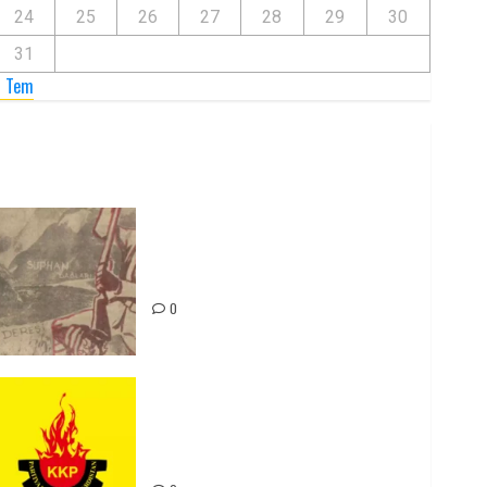
24
25
26
27
28
29
30
31
« Tem
Zilan Katliamı’nı Unutmadık,
Unutturmayacağız!
0
Rahmi Koç’un Sözleri Bir Gaf
Değil, Sömürgeci Zihniyetin
İfadesidir