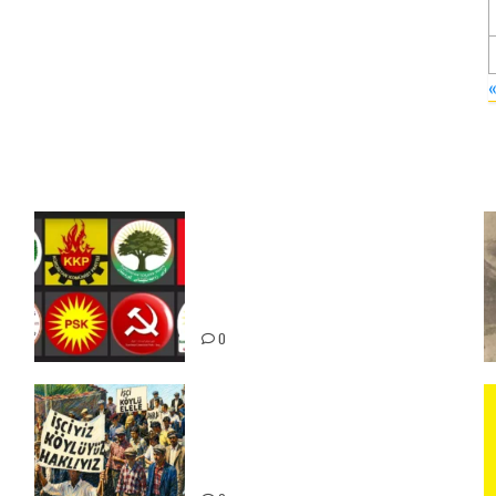
Foruma Çep a Kurdistanî: Em
bang li hemû hêzên Kurdistanî
dikin ku bi yekhelwestî rûbirûyî
geşedanan bibin
0
15-16 Haziran İşçi Direnişi’nin
56. Yılında: Yeni Direnişler
Kaçınılmazdır!
ız