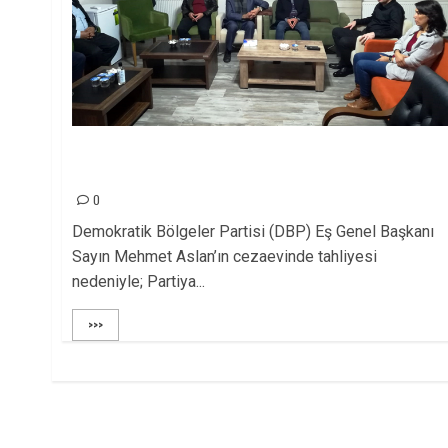
KKP GENEL BAŞKANI VE BERABERİNDEKİ HEYET
DBP’Yİ ZİYARET ETTİ
0
Demokratik Bölgeler Partisi (DBP) Eş Genel Başkanı
Sayın Mehmet Aslan’ın cezaevinde tahliyesi
nedeniyle; Partiya...
>>>