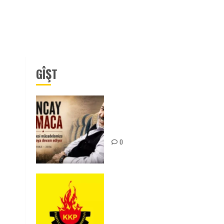
GÎŞT
Tuncay Atmaca Yoldaşın Anısı
Mücadelemizde Yaşıyor
0
KKP Parti Meclisi Sonuç
Bildirisi: Ortadoğu Yeniden
Şekillenirken Kürdistan’ın
Geleceği ve Mücadele Hattım