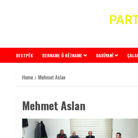
Skip
to
PART
content
DESTPÊK
BERNAME Û RÊZNAME
DAXÛYANÎ
ÇALA
Home
Mehmet Aslan
Mehmet Aslan