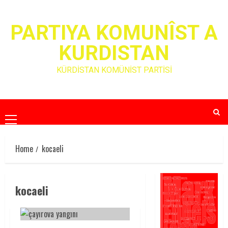
Skip
to
PARTIYA KOMUNÎST A
content
KURDISTAN
KÜRDİSTAN KOMÜNİST PARTİSİ
Primary
Menu
Home
kocaeli
kocaeli