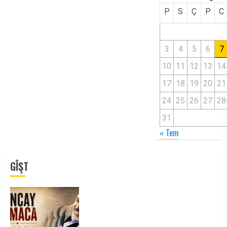
P
S
Ç
P
C
3
4
5
6
7
10
11
12
13
14
17
18
19
20
21
24
25
26
27
28
31
« Tem
GÎŞT
Tuncay Atmaca Yoldaşın Anısı
Mücadelemizde Yaşıyor