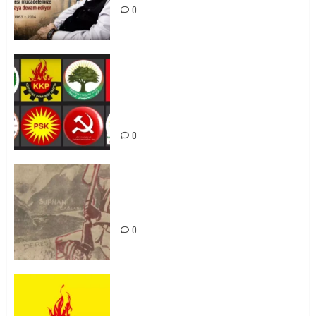
0
Foruma Çep a Kurdistanî: Em bang
li hemû hêzên Kurdistanî dikin ku
bi yekhelwestî rûbirûyî geşedanan
bibin
0
Zilan Katliamı’nı Unutmadık,
Unutturmayacağız!
0
KKP Parti Meclisi Sonuç Bildirisi:
Ortadoğu Yeniden Şekillenirken