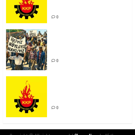
Kürdistan’ın Geleceği ve
Mücadele Hattımız
0
15-16 Haziran İşçi Direnişi’nin 56.
Yılında: Yeni Direnişler
Kaçınılmazdır!
0
Rahmi Koç’un Sözleri Bir Gaf
Değil, Sömürgeci Zihniyetin
İfadesidir
0