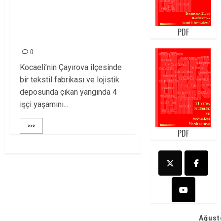
BAYRAM BENİM
NEYİME, KAN
PDF
DAMLAR YÜREĞİME!
0
Kocaeli’nin Çayırova ilçesinde
bir tekstil fabrikası ve lojistik
deposunda çıkan yangında 4
işçi yaşamını...
>>>
PDF
Ağust