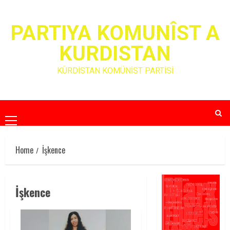
Skip
to
PARTIYA KOMUNÎST A
content
KURDISTAN
KÜRDİSTAN KOMÜNİST PARTİSİ
Primary
Menu
Home
İşkence
İşkence