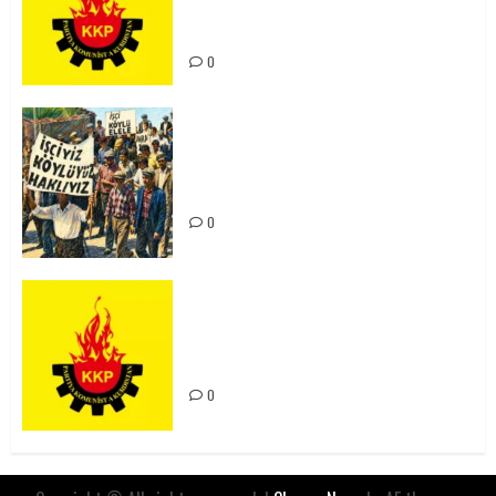
Kürdistan’ın Geleceği ve
Mücadele Hattımız
0
15-16 Haziran İşçi Direnişi’nin 56.
Yılında: Yeni Direnişler
Kaçınılmazdır!
0
Rahmi Koç’un Sözleri Bir Gaf
Değil, Sömürgeci Zihniyetin
İfadesidir
0