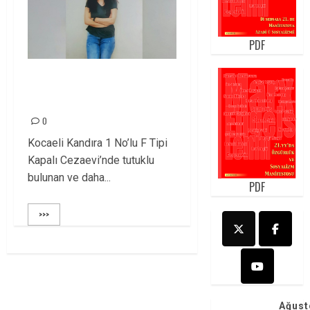
PDF
GEZER AİLESİ
YALNIZ DEĞİLDİR!
0
Kocaeli Kandıra 1 No’lu F Tipi
Kapalı Cezaevi’nde tutuklu
bulunan ve daha...
PDF
>>>
Ağust