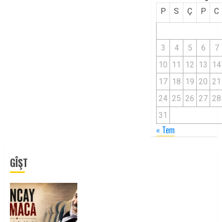
P
S
Ç
P
C
3
4
5
6
7
10
11
12
13
14
17
18
19
20
21
24
25
26
27
28
31
« Tem
GÎŞT
Tuncay Atmaca Yoldaşın Anısı
Mücadelemizde Yaşıyor