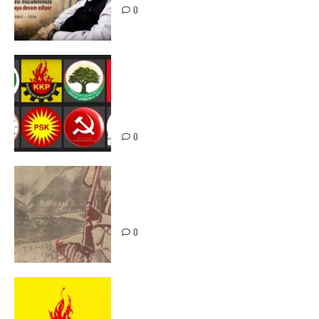
0
Foruma Çep a Kurdistanî: Em bang
li hemû hêzên Kurdistanî dikin ku
bi yekhelwestî rûbirûyî geşedanan
bibin
0
Zilan Katliamı’nı Unutmadık,
Unutturmayacağız!
0
KKP Parti Meclisi Sonuç Bildirisi:
Ortadoğu Yeniden Şekillenirken