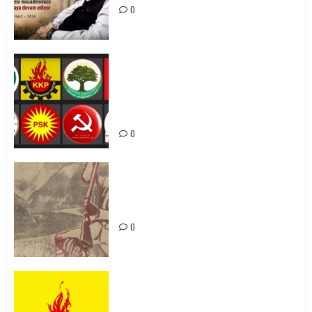
0
Foruma Çep a Kurdistanî: Em bang
li hemû hêzên Kurdistanî dikin ku
bi yekhelwestî rûbirûyî geşedanan
bibin
0
Zilan Katliamı’nı Unutmadık,
Unutturmayacağız!
0
KKP Parti Meclisi Sonuç Bildirisi:
Ortadoğu Yeniden Şekillenirken