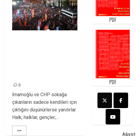
PDF
İMAMOĞLU VESİLE,
ASIL MESELE;
ÖZGÜRLÜK,
DEMOKRASİ VE
GEÇİM DERDİ!
PDF
0
İmamoğlu ve CHP sokağa
çıkanların sadece kendileri için
çıktığını düşünürlerse yanılırlar.
Halk, halklar, gençler;...
>>>
Ağust