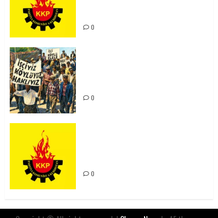
Kürdistan’ın Geleceği ve
Mücadele Hattımız
0
15-16 Haziran İşçi Direnişi’nin 56.
Yılında: Yeni Direnişler
Kaçınılmazdır!
0
Rahmi Koç’un Sözleri Bir Gaf
Değil, Sömürgeci Zihniyetin
İfadesidir
0