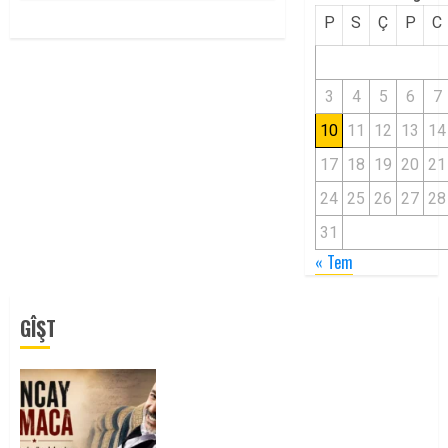
P
S
Ç
P
C
3
4
5
6
7
10
11
12
13
14
17
18
19
20
21
24
25
26
27
28
31
« Tem
GÎŞT
Tuncay Atmaca Yoldaşın Anısı
Mücadelemizde Yaşıyor