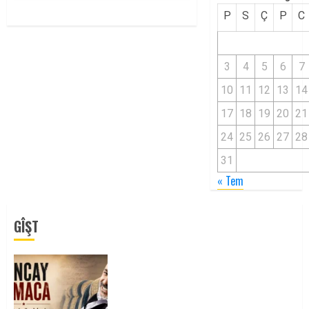
P
S
Ç
P
C
3
4
5
6
7
10
11
12
13
14
17
18
19
20
21
24
25
26
27
28
31
« Tem
GÎŞT
Tuncay Atmaca Yoldaşın Anısı
Mücadelemizde Yaşıyor