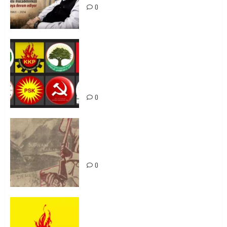
0
Foruma Çep a Kurdistanî: Em bang
li hemû hêzên Kurdistanî dikin ku
bi yekhelwestî rûbirûyî geşedanan
bibin
0
Zilan Katliamı’nı Unutmadık,
Unutturmayacağız!
0
KKP Parti Meclisi Sonuç Bildirisi:
Ortadoğu Yeniden Şekillenirken