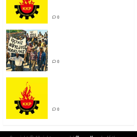
Kürdistan’ın Geleceği ve
Mücadele Hattımız
0
15-16 Haziran İşçi Direnişi’nin 56.
Yılında: Yeni Direnişler
Kaçınılmazdır!
0
Rahmi Koç’un Sözleri Bir Gaf
Değil, Sömürgeci Zihniyetin
İfadesidir
0