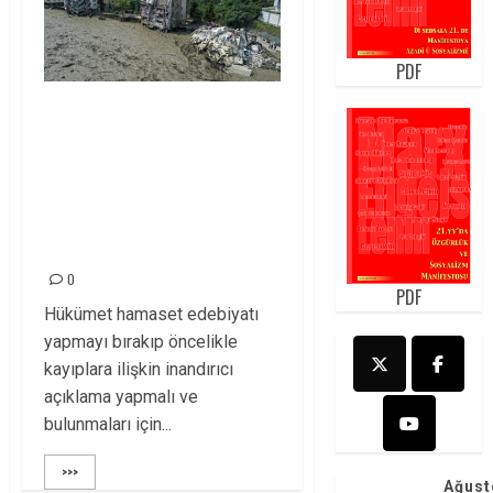
PDF
SEL FELAKETİNDE;
HÜKÜMET AYNAYI
KENDİ
POLİTİKALARINA
TUTMALI!
0
PDF
Hükümet hamaset edebiyatı
yapmayı bırakıp öncelikle
kayıplara ilişkin inandırıcı
açıklama yapmalı ve
bulunmaları için...
>>>
Ağust