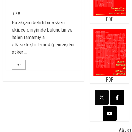
DARBEYE HAYIR!
0
PDF
Bu akşam belirli bir askeri
ekipçe girişimde bulunulan ve
halen tamamıyla
etkisizleştirilemediği anlaşılan
askeri...
>>>
PDF
Ağust