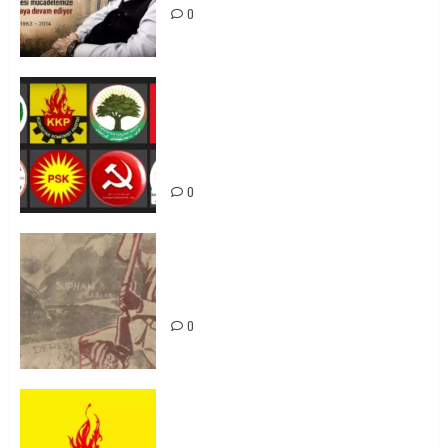
0
Foruma Çep a Kurdistanî: Em bang
li hemû hêzên Kurdistanî dikin ku
bi yekhelwestî rûbirûyî geşedanan
bibin
0
Zilan Katliamı’nı Unutmadık,
Unutturmayacağız!
0
KKP Parti Meclisi Sonuç Bildirisi:
Ortadoğu Yeniden Şekillenirken