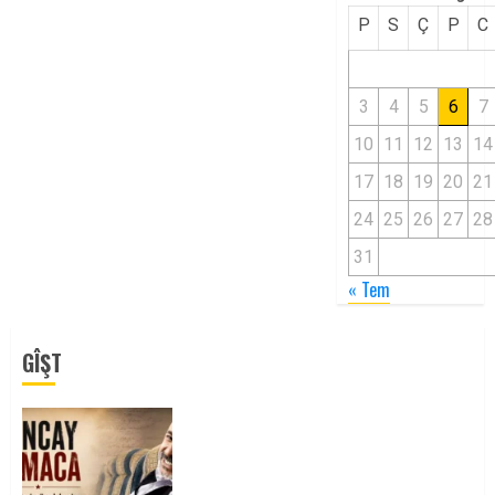
P
S
Ç
P
C
3
4
5
6
7
10
11
12
13
14
17
18
19
20
21
24
25
26
27
28
31
« Tem
GÎŞT
Tuncay Atmaca Yoldaşın Anısı
Mücadelemizde Yaşıyor