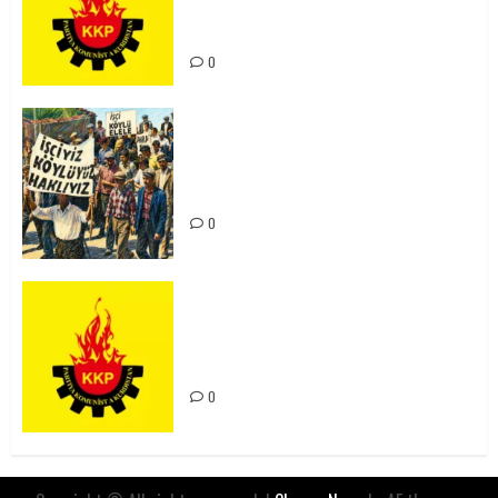
Kürdistan’ın Geleceği ve
Mücadele Hattımız
0
15-16 Haziran İşçi Direnişi’nin 56.
Yılında: Yeni Direnişler
Kaçınılmazdır!
0
Rahmi Koç’un Sözleri Bir Gaf
Değil, Sömürgeci Zihniyetin
İfadesidir
0