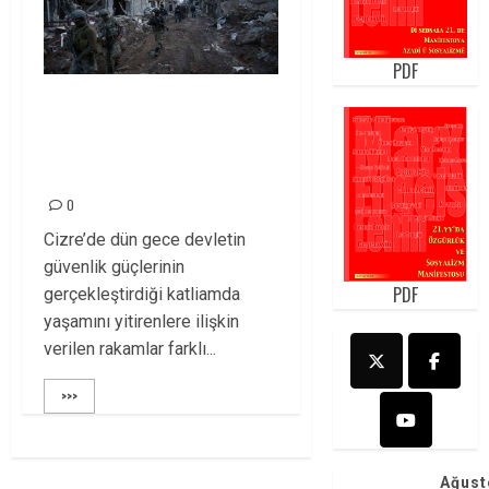
PDF
CİZRE’DE KATLİAM!
HALKIMIZIN BAŞI
SAĞ OLSUN!
0
Cizre’de dün gece devletin
güvenlik güçlerinin
PDF
gerçekleştirdiği katliamda
yaşamını yitirenlere ilişkin
verilen rakamlar farklı...
>>>
Ağust