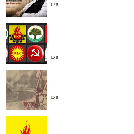
0
Foruma Çep a Kurdistanî: Em bang
li hemû hêzên Kurdistanî dikin ku
bi yekhelwestî rûbirûyî geşedanan
bibin
0
Zilan Katliamı’nı Unutmadık,
Unutturmayacağız!
0
KKP Parti Meclisi Sonuç Bildirisi:
Ortadoğu Yeniden Şekillenirken