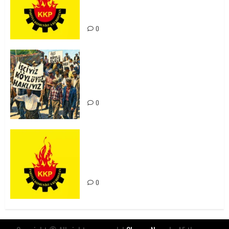
Kürdistan’ın Geleceği ve
Mücadele Hattımız
0
15-16 Haziran İşçi Direnişi’nin 56.
Yılında: Yeni Direnişler
Kaçınılmazdır!
0
Rahmi Koç’un Sözleri Bir Gaf
Değil, Sömürgeci Zihniyetin
İfadesidir
0