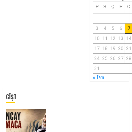
P
S
Ç
P
C
3
4
5
6
7
10
11
12
13
14
17
18
19
20
21
24
25
26
27
28
31
« Tem
GÎŞT
Tuncay Atmaca Yoldaşın Anısı
Mücadelemizde Yaşıyor