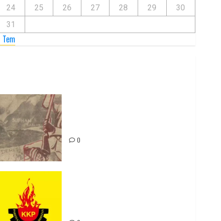
24
25
26
27
28
29
30
31
« Tem
Zilan Katliamı’nı Unutmadık,
Unutturmayacağız!
0
Rahmi Koç’un Sözleri Bir Gaf
Değil, Sömürgeci Zihniyetin
İfadesidir