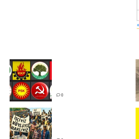
Foruma Çep a Kurdistanî: Em
bang li hemû hêzên Kurdistanî
dikin ku bi yekhelwestî rûbirûyî
geşedanan bibin
0
15-16 Haziran İşçi Direnişi’nin
56. Yılında: Yeni Direnişler
Kaçınılmazdır!
ız