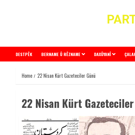
Skip
to
PART
content
DESTPÊK
BERNAME Û RÊZNAME
DAXÛYANÎ
ÇALA
Home
22 Nisan Kürt Gazeteciler Günü
22 Nisan Kürt Gazetecile