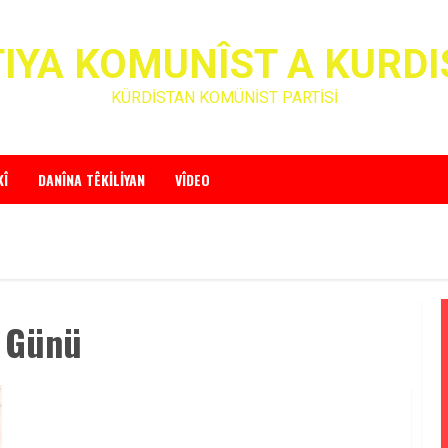
IYA KOMUNÎST A KURD
KÜRDİSTAN KOMÜNİST PARTİSİ
KÎ
DANÎNA TÊKILIYAN
VÎDEO
r Günü