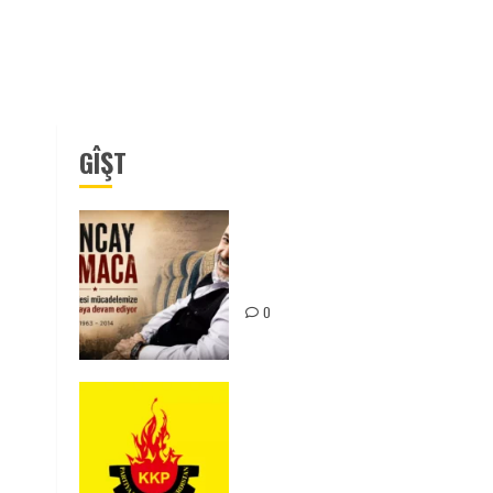
GÎŞT
Tuncay Atmaca Yoldaşın Anısı
Mücadelemizde Yaşıyor
0
KKP Parti Meclisi Sonuç
Bildirisi: Ortadoğu Yeniden
Şekillenirken Kürdistan’ın
Geleceği ve Mücadele Hattım