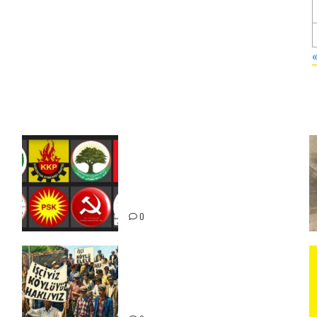
Foruma Çep a Kurdistanî: Em
bang li hemû hêzên Kurdistanî
dikin ku bi yekhelwestî rûbirûyî
geşedanan bibin
0
15-16 Haziran İşçi Direnişi’nin
56. Yılında: Yeni Direnişler
Kaçınılmazdır!
ız