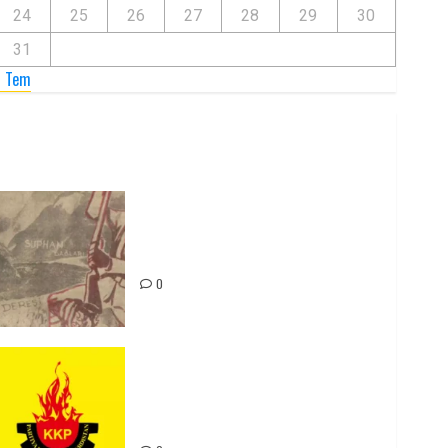
24
25
26
27
28
29
30
31
« Tem
Zilan Katliamı’nı Unutmadık,
Unutturmayacağız!
0
Rahmi Koç’un Sözleri Bir Gaf
Değil, Sömürgeci Zihniyetin
İfadesidir