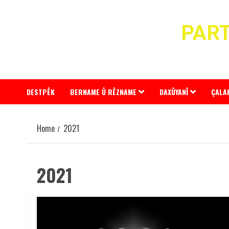
Skip
to
PART
content
DESTPÊK
BERNAME Û RÊZNAME
DAXÛYANÎ
ÇALA
Home
2021
2021