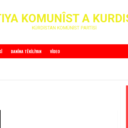
IYA KOMUNÎST A KURD
KÜRDİSTAN KOMÜNİST PARTİSİ
KÎ
DANÎNA TÊKILIYAN
VÎDEO