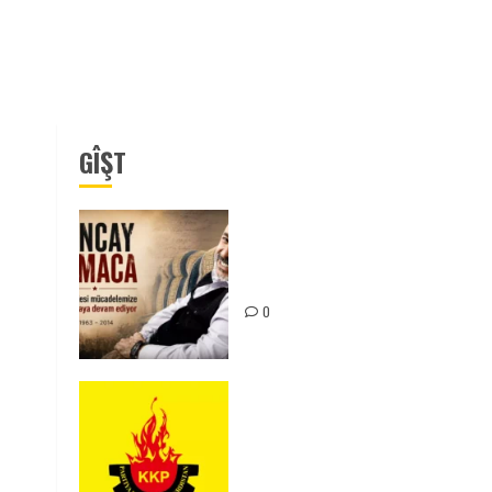
GÎŞT
Tuncay Atmaca Yoldaşın Anısı
Mücadelemizde Yaşıyor
0
KKP Parti Meclisi Sonuç
Bildirisi: Ortadoğu Yeniden
Şekillenirken Kürdistan’ın
Geleceği ve Mücadele Hattım