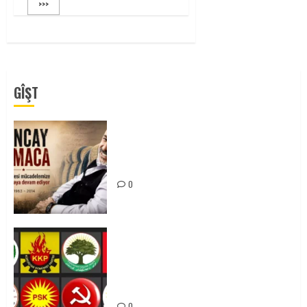
>>>
GÎŞT
Tuncay Atmaca Yoldaşın Anısı
Mücadelemizde Yaşıyor
0
Foruma Çep a Kurdistanî: Em bang
li hemû hêzên Kurdistanî dikin ku
bi yekhelwestî rûbirûyî geşedanan
bibin
0