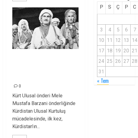
P
S
Ç
P
C
3
4
5
6
7
10
11
12
13
14
17
18
19
20
21
EYLÜL DEVRİMİ’NİN
24
25
26
27
28
59. YILDÖNÜMÜ
31
KUTLU OLSUN!
« Tem
0
Kürt Ulusal önderi Mele
Mustafa Barzani önderliğinde
Kürdistan Ulusal Kurtuluş
mücadelesinde, ilk kez,
Kürdistan’ın...