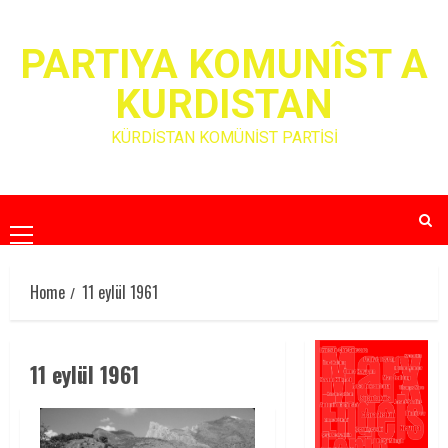
Skip
to
PARTIYA KOMUNÎST A
content
KURDISTAN
KÜRDİSTAN KOMÜNİST PARTİSİ
Primary
Menu
Home
11 eylül 1961
11 eylül 1961