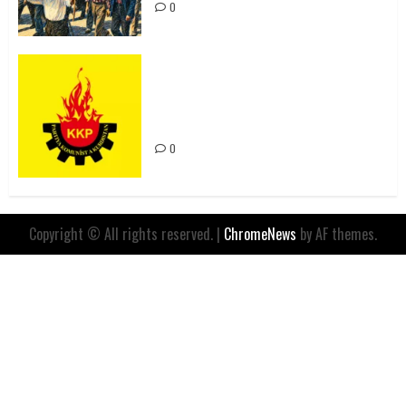
0
Rahmi Koç’un Sözleri Bir Gaf
Değil, Sömürgeci Zihniyetin
İfadesidir
0
Copyright © All rights reserved.
|
ChromeNews
by AF themes.