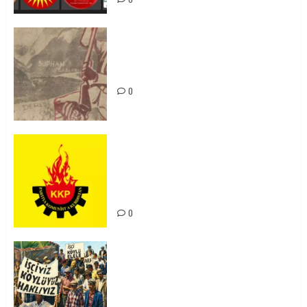
Zilan Katliamı’nı Unutmadık,
Unutturmayacağız!
0
KKP Parti Meclisi Sonuç Bildirisi:
Ortadoğu Yeniden Şekillenirken
Kürdistan’ın Geleceği ve
Mücadele Hattımız
0
15-16 Haziran İşçi Direnişi’nin 56.
Yılında: Yeni Direnişler
Kaçınılmazdır!