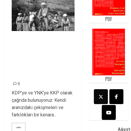
PDF
HALKIMIZI 11 EYLÜL
DEVRİMİ’NİN
IŞIĞINDA BİRLİKTE
HAREKET ETMEYE
ÇAĞIRIYORUZ!
PDF
0
KDP’ye ve YNK’ye KKP olarak
çağrıda bulunuyoruz: Kendi
aranızdaki çekişmeleri ve
farklılıkları bir kenara...
>>>
Ağust