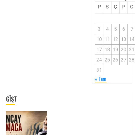
P
S
Ç
P
C
3
4
5
6
7
10
11
12
13
14
17
18
19
20
21
24
25
26
27
28
31
« Tem
GÎŞT
Tuncay Atmaca Yoldaşın Anısı
Mücadelemizde Yaşıyor