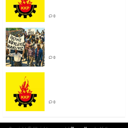
Kürdistan’ın Geleceği ve
Mücadele Hattımız
0
15-16 Haziran İşçi Direnişi’nin 56.
Yılında: Yeni Direnişler
Kaçınılmazdır!
0
Rahmi Koç’un Sözleri Bir Gaf
Değil, Sömürgeci Zihniyetin
İfadesidir
0