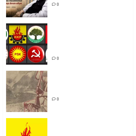
0
Foruma Çep a Kurdistanî: Em bang
li hemû hêzên Kurdistanî dikin ku
bi yekhelwestî rûbirûyî geşedanan
bibin
0
Zilan Katliamı’nı Unutmadık,
Unutturmayacağız!
0
KKP Parti Meclisi Sonuç Bildirisi:
Ortadoğu Yeniden Şekillenirken