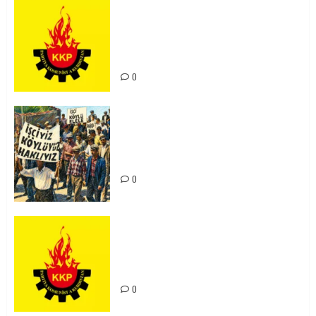
KKP Parti Meclisi Sonuç Bildirisi:
Ortadoğu Yeniden Şekillenirken
Kürdistan’ın Geleceği ve
Mücadele Hattımız
0
15-16 Haziran İşçi Direnişi’nin 56.
Yılında: Yeni Direnişler
Kaçınılmazdır!
0
Rahmi Koç’un Sözleri Bir Gaf
Değil, Sömürgeci Zihniyetin
İfadesidir
0