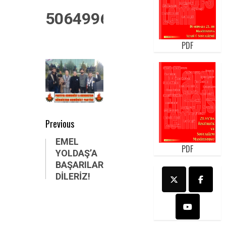
50649960_60228286021
PDF
Post
Previous
navigation
Previous
EMEL
PDF
YOLDAŞ’A
post:
BAŞARILAR
DİLERİZ!