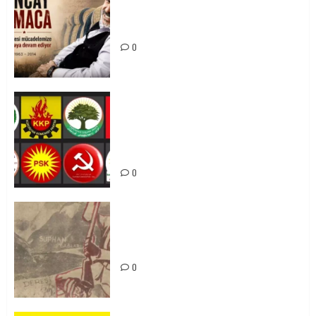
Tuncay Atmaca Yoldaşın Anısı
Mücadelemizde Yaşıyor
0
Foruma Çep a Kurdistanî: Em bang
li hemû hêzên Kurdistanî dikin ku
bi yekhelwestî rûbirûyî geşedanan
bibin
0
Zilan Katliamı’nı Unutmadık,
Unutturmayacağız!
0