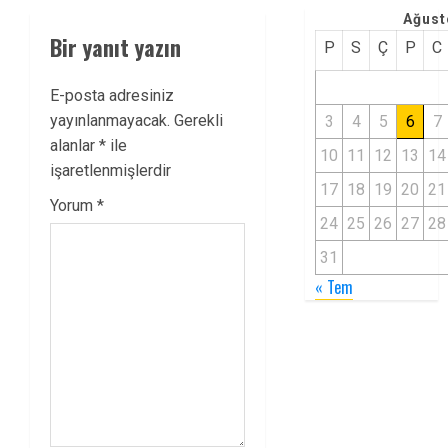
Ağust
Bir yanıt yazın
P
S
Ç
P
C
E-posta adresiniz
yayınlanmayacak.
Gerekli
3
4
5
6
7
alanlar
*
ile
10
11
12
13
14
işaretlenmişlerdir
17
18
19
20
21
Yorum
*
24
25
26
27
28
31
« Tem