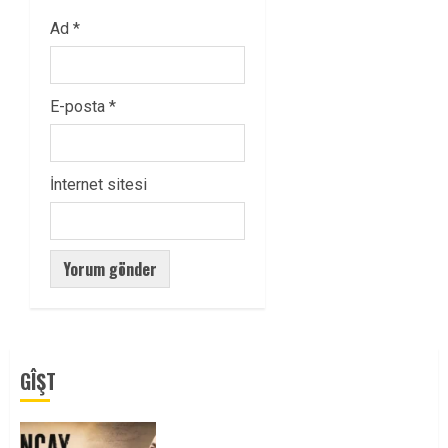
Ad
*
E-posta
*
İnternet sitesi
GÎŞT