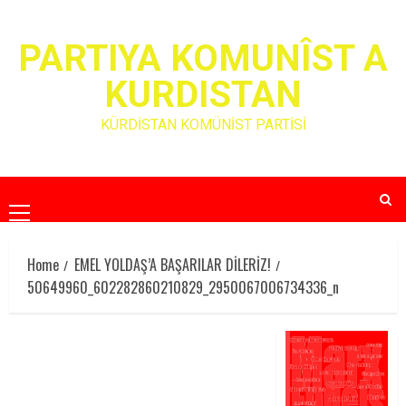
Skip
to
PARTIYA KOMUNÎST A
content
KURDISTAN
KÜRDİSTAN KOMÜNİST PARTİSİ
Primary
Menu
Home
EMEL YOLDAŞ’A BAŞARILAR DİLERİZ!
50649960_602282860210829_2950067006734336_n