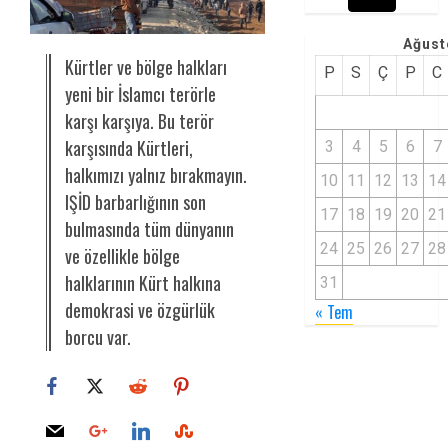
Ağust
Kürtler ve bölge halkları
P
S
Ç
P
C
yeni bir İslamcı terörle
karşı karşıya. Bu terör
karşısında Kürtleri,
3
4
5
6
7
halkımızı yalnız bırakmayın.
10
11
12
13
14
IŞİD barbarlığının son
17
18
19
20
21
bulmasında tüm dünyanın
24
25
26
27
28
ve özellikle bölge
halklarının Kürt halkına
31
demokrasi ve özgürlük
« Tem
borcu var.