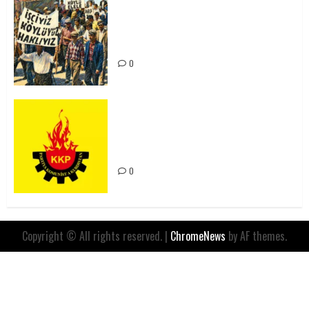
15-16 Haziran İşçi Direnişi’nin 56.
Yılında: Yeni Direnişler
Kaçınılmazdır!
0
Rahmi Koç’un Sözleri Bir Gaf
Değil, Sömürgeci Zihniyetin
İfadesidir
0
Copyright © All rights reserved.
|
ChromeNews
by AF themes.