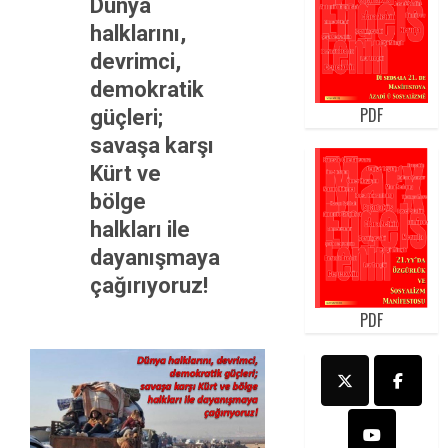
Dünya
halklarını,
devrimci,
demokratik
PDF
güçleri;
savaşa karşı
Kürt ve
bölge
halkları ile
dayanışmaya
çağırıyoruz!
PDF