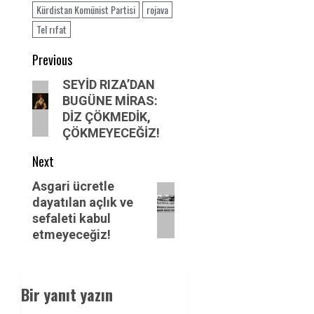
Kürdistan Komünist Partisi
rojava
Tel rıfat
Post
Previous
navigation
Previous
SEYİD RIZA’DAN
BUGÜNE MİRAS:
post:
DİZ ÇÖKMEDİK,
ÇÖKMEYECEĞİZ!
Next
Next
Asgari ücretle
dayatılan açlık ve
post:
sefaleti kabul
etmeyeceğiz!
Bir yanıt yazın