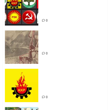
li hemû hêzên Kurdistanî dikin ku
bi yekhelwestî rûbirûyî geşedanan
bibin
0
Zilan Katliamı’nı Unutmadık,
Unutturmayacağız!
0
KKP Parti Meclisi Sonuç Bildirisi:
Ortadoğu Yeniden Şekillenirken
Kürdistan’ın Geleceği ve
Mücadele Hattımız
0