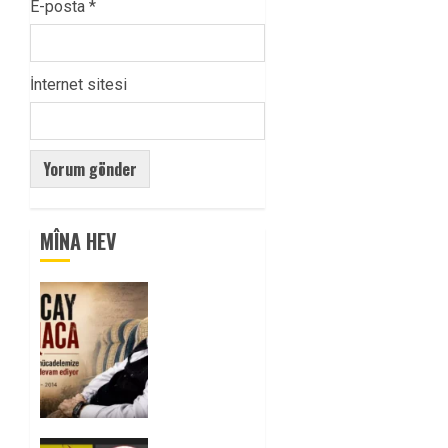
E-posta
*
İnternet sitesi
MÎNA HEV
Tuncay
Atmaca
Yoldaşın
Anısı
Mücadelemizde
Yaşıyor
0