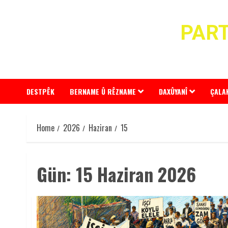
Skip
to
PART
content
DESTPÊK
BERNAME Û RÊZNAME
DAXÛYANÎ
ÇALA
Home
2026
Haziran
15
Gün:
15 Haziran 2026