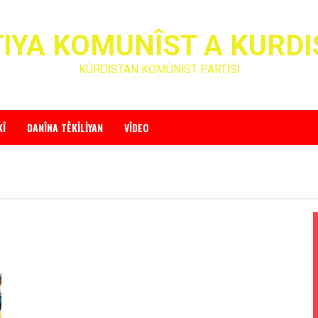
IYA KOMUNÎST A KURD
KÜRDİSTAN KOMÜNİST PARTİSİ
KÎ
DANÎNA TÊKILIYAN
VÎDEO