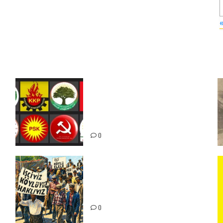
«
Foruma Çep a Kurdistanî: Em
bang li hemû hêzên Kurdistanî
dikin ku bi yekhelwestî rûbirûyî
geşedanan bibin
0
15-16 Haziran İşçi Direnişi’nin
56. Yılında: Yeni Direnişler
Kaçınılmazdır!
ız
0