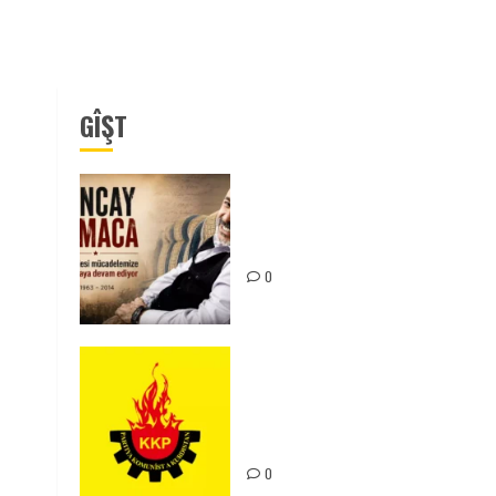
GÎŞT
Tuncay Atmaca Yoldaşın Anısı
Mücadelemizde Yaşıyor
0
KKP Parti Meclisi Sonuç
Bildirisi: Ortadoğu Yeniden
Şekillenirken Kürdistan’ın
Geleceği ve Mücadele Hattım
0