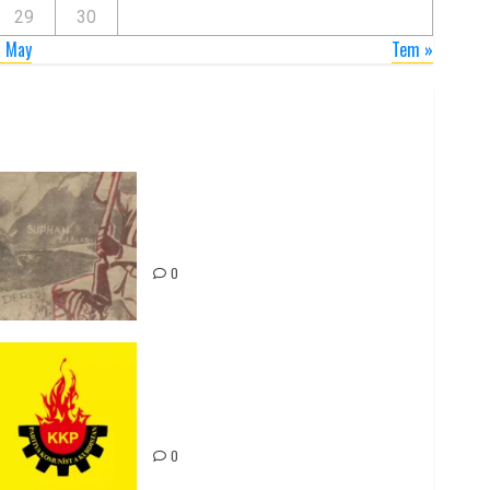
29
30
 May
Tem »
Zilan Katliamı’nı Unutmadık,
Unutturmayacağız!
0
Rahmi Koç’un Sözleri Bir Gaf
Değil, Sömürgeci Zihniyetin
İfadesidir
0