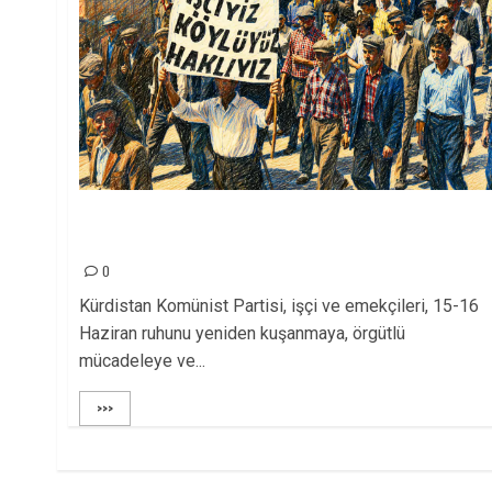
15-16 Haziran İşçi Direnişi’nin 56. Yılında: Yeni
Direnişler Kaçınılmazdır!
0
Kürdistan Komünist Partisi, işçi ve emekçileri, 15-16
Haziran ruhunu yeniden kuşanmaya, örgütlü
mücadeleye ve...
>>>