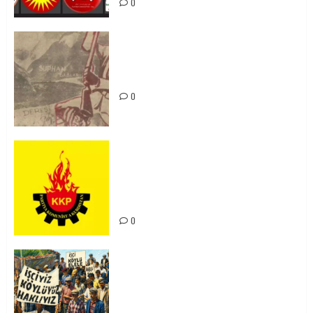
0
Zilan Katliamı’nı Unutmadık,
Unutturmayacağız!
0
KKP Parti Meclisi Sonuç Bildirisi:
Ortadoğu Yeniden Şekillenirken
Kürdistan’ın Geleceği ve
Mücadele Hattımız
0
15-16 Haziran İşçi Direnişi’nin 56.
Yılında: Yeni Direnişler
Kaçınılmazdır!