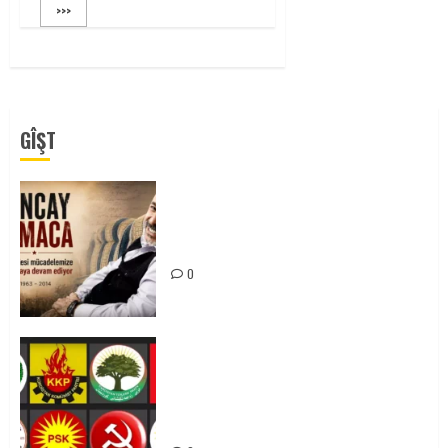
>>>
GÎŞT
Tuncay Atmaca Yoldaşın Anısı
Mücadelemizde Yaşıyor
0
Foruma Çep a Kurdistanî: Em bang
li hemû hêzên Kurdistanî dikin ku
bi yekhelwestî rûbirûyî geşedanan
bibin