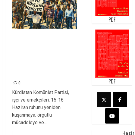
PDF
15-16 Haziran İşçi
Direnişi’nin 56.
Yılında: Yeni
Direnişler
Kaçınılmazdır!
PDF
0
Kürdistan Komünist Partisi,
işçi ve emekçileri, 15-16
Haziran ruhunu yeniden
kuşanmaya, örgütlü
mücadeleye ve...
Hazir