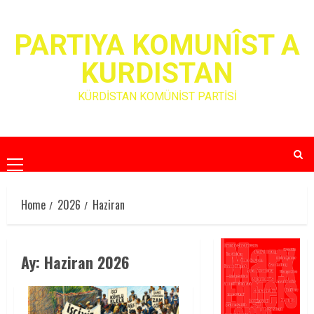
Skip
to
PARTIYA KOMUNÎST A
content
KURDISTAN
KÜRDİSTAN KOMÜNİST PARTİSİ
Primary
Menu
Home
2026
Haziran
Ay:
Haziran 2026