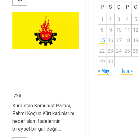
>>>
P
S
Ç
P
C
1
2
3
4
5
8
9
10
11
12
15
16
17
18
19
22
23
24
25
26
Rahmi Koç’un Sözleri
29
30
Bir Gaf Değil,
« May
Tem »
Sömürgeci Zihniyetin
İfadesidir
0
Kürdistan Komünist Partisi,
Rahmi Koç'un Kürt kadınlarını
hedef alan ifadelerinin
bireysel bir gaf değil,...