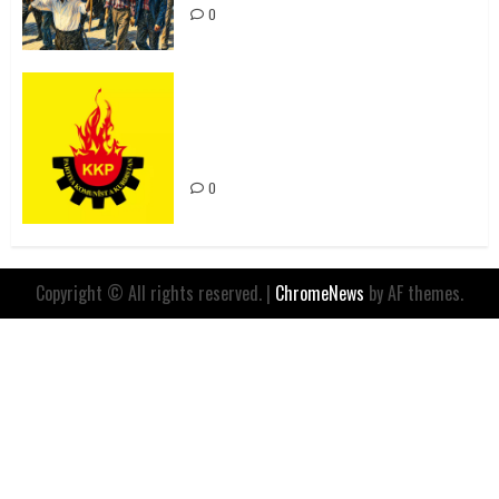
0
Rahmi Koç’un Sözleri Bir Gaf
Değil, Sömürgeci Zihniyetin
İfadesidir
0
Copyright © All rights reserved.
|
ChromeNews
by AF themes.