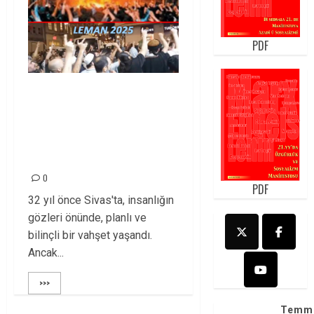
PDF
Madımak’tan
Leman’a: İktidar
değişse de zihniyet
aynı!
0
PDF
32 yıl önce Sivas'ta, insanlığın
gözleri önünde, planlı ve
bilinçli bir vahşet yaşandı.
Ancak...
>>>
Temm