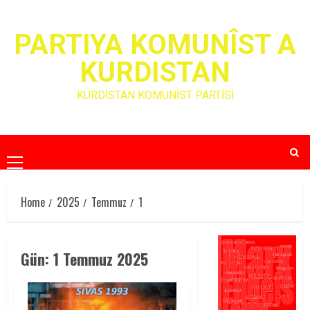
Skip
to
PARTIYA KOMUNÎST A
content
KURDISTAN
KÜRDİSTAN KOMÜNİST PARTİSİ
Primary
Menu
Home
2025
Temmuz
1
Gün:
1 Temmuz 2025