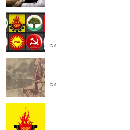
Foruma Çep a Kurdistanî: Em bang
li hemû hêzên Kurdistanî dikin ku
bi yekhelwestî rûbirûyî geşedanan
bibin
0
Zilan Katliamı’nı Unutmadık,
Unutturmayacağız!
0
KKP Parti Meclisi Sonuç Bildirisi:
Ortadoğu Yeniden Şekillenirken
Kürdistan’ın Geleceği ve
Mücadele Hattımız