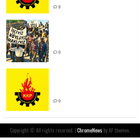
0
15-16 Haziran İşçi Direnişi’nin 56.
Yılında: Yeni Direnişler
Kaçınılmazdır!
0
Rahmi Koç’un Sözleri Bir Gaf
Değil, Sömürgeci Zihniyetin
İfadesidir
0
Copyright © All rights reserved.
|
ChromeNews
by AF themes.