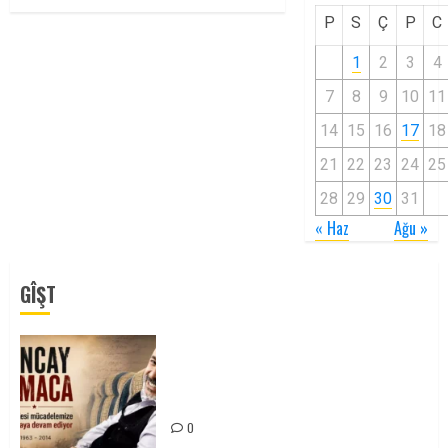
P
S
Ç
P
C
1
2
3
4
7
8
9
10
11
14
15
16
17
18
21
22
23
24
25
28
29
30
31
« Haz
Ağu »
GÎŞT
Tuncay Atmaca Yoldaşın Anısı
Mücadelemizde Yaşıyor
0