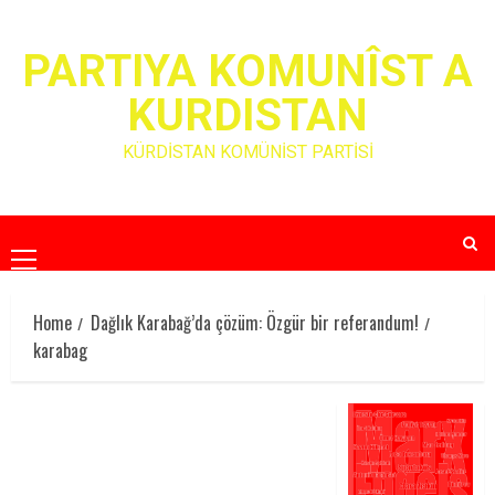
Skip
to
PARTIYA KOMUNÎST A
content
KURDISTAN
KÜRDİSTAN KOMÜNİST PARTİSİ
Primary
Menu
Home
Dağlık Karabağ’da çözüm: Özgür bir referandum!
karabag