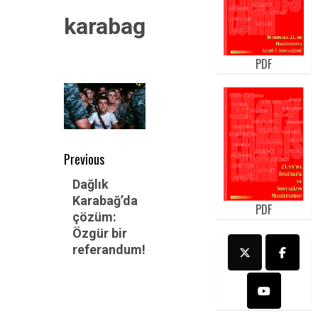
karabag
PDF
Post
Previous
navigation
Previous
Dağlık
Karabağ’da
post:
PDF
çözüm:
Özgür bir
referandum!