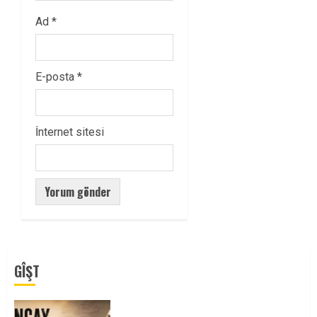
Ad
*
E-posta
*
İnternet sitesi
GÎŞT