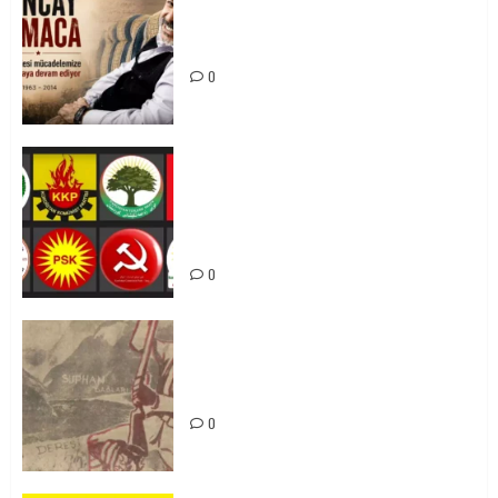
Tuncay Atmaca Yoldaşın Anısı
Mücadelemizde Yaşıyor
0
Foruma Çep a Kurdistanî: Em bang
li hemû hêzên Kurdistanî dikin ku
bi yekhelwestî rûbirûyî geşedanan
bibin
0
Zilan Katliamı’nı Unutmadık,
Unutturmayacağız!
0