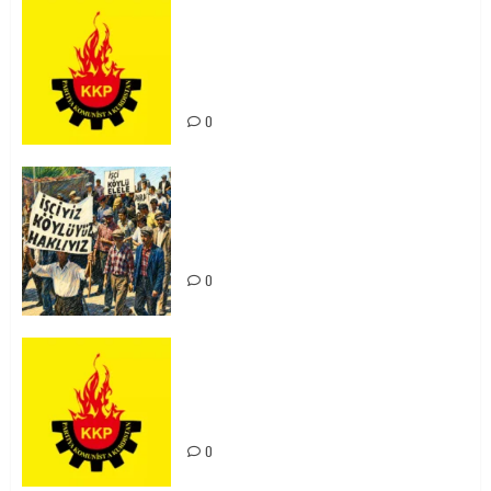
KKP Parti Meclisi Sonuç Bildirisi:
Ortadoğu Yeniden Şekillenirken
Kürdistan’ın Geleceği ve
Mücadele Hattımız
0
15-16 Haziran İşçi Direnişi’nin 56.
Yılında: Yeni Direnişler
Kaçınılmazdır!
0
Rahmi Koç’un Sözleri Bir Gaf
Değil, Sömürgeci Zihniyetin
İfadesidir
0