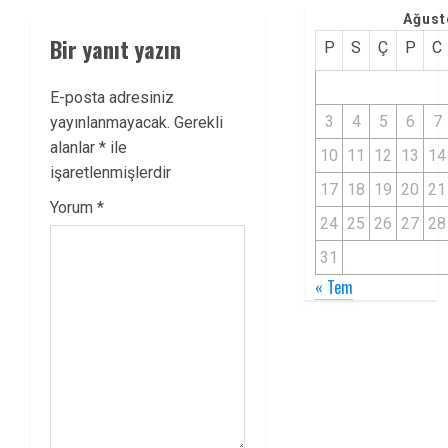
Ağust
Bir yanıt yazın
P
S
Ç
P
C
E-posta adresiniz
3
4
5
6
7
yayınlanmayacak.
Gerekli
alanlar
*
ile
10
11
12
13
14
işaretlenmişlerdir
17
18
19
20
21
Yorum
*
24
25
26
27
28
31
« Tem