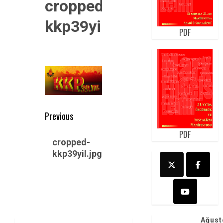
cropped-
kkp39yil.jpg
PDF
Post
Previous
navigation
Previous
PDF
cropped-
post:
kkp39yil.jpg
Ağust