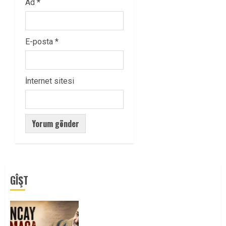
Ad
*
E-posta
*
İnternet sitesi
GÎŞT
Tuncay Atmaca Yoldaşın Anısı