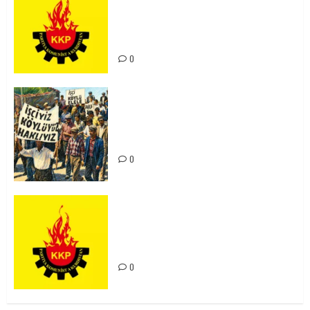
Ortadoğu Yeniden Şekillenirken
Kürdistan’ın Geleceği ve
Mücadele Hattımız
0
15-16 Haziran İşçi Direnişi’nin 56.
Yılında: Yeni Direnişler
Kaçınılmazdır!
0
Rahmi Koç’un Sözleri Bir Gaf
Değil, Sömürgeci Zihniyetin
İfadesidir
0