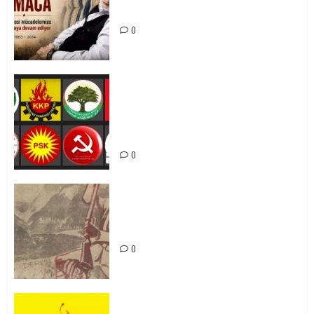
Mücadelemizde Yaşıyor
0
Foruma Çep a Kurdistanî: Em bang
li hemû hêzên Kurdistanî dikin ku
bi yekhelwestî rûbirûyî geşedanan
bibin
0
Zilan Katliamı’nı Unutmadık,
Unutturmayacağız!
0
KKP Parti Meclisi Sonuç Bildirisi: