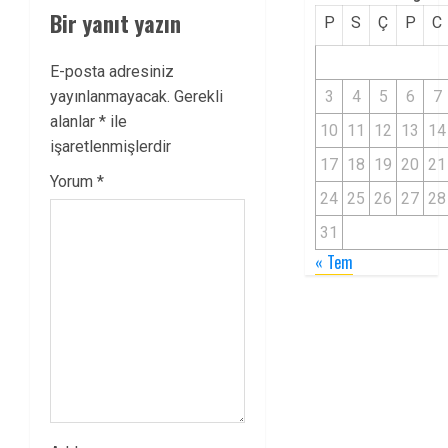
Bir yanıt yazın
P
S
Ç
P
C
E-posta adresiniz
yayınlanmayacak.
Gerekli
3
4
5
6
7
alanlar
*
ile
10
11
12
13
14
işaretlenmişlerdir
17
18
19
20
21
Yorum
*
24
25
26
27
28
31
« Tem