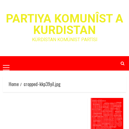
Skip
to
PARTIYA KOMUNÎST A
content
KURDISTAN
KÜRDİSTAN KOMÜNİST PARTİSİ
Primary
Menu
Home
cropped-kkp39yil.jpg