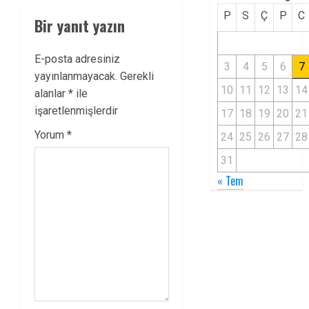
P
S
Ç
P
C
Bir yanıt yazın
E-posta adresiniz
3
4
5
6
7
yayınlanmayacak.
Gerekli
10
11
12
13
14
alanlar
*
ile
işaretlenmişlerdir
17
18
19
20
21
Yorum
*
24
25
26
27
28
31
« Tem