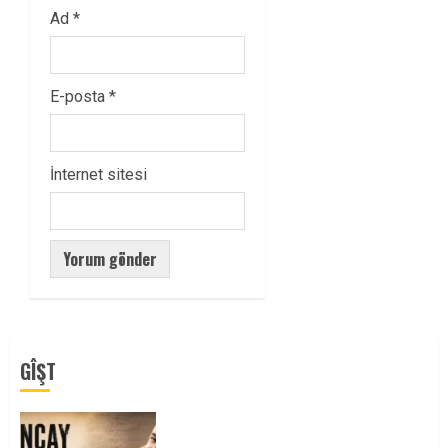
Ad
*
E-posta
*
İnternet sitesi
GÎŞT