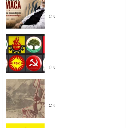
Tuncay Atmaca Yoldaşın Anısı
Mücadelemizde Yaşıyor
0
Foruma Çep a Kurdistanî: Em bang
li hemû hêzên Kurdistanî dikin ku
bi yekhelwestî rûbirûyî geşedanan
bibin
0
Zilan Katliamı’nı Unutmadık,
Unutturmayacağız!
0