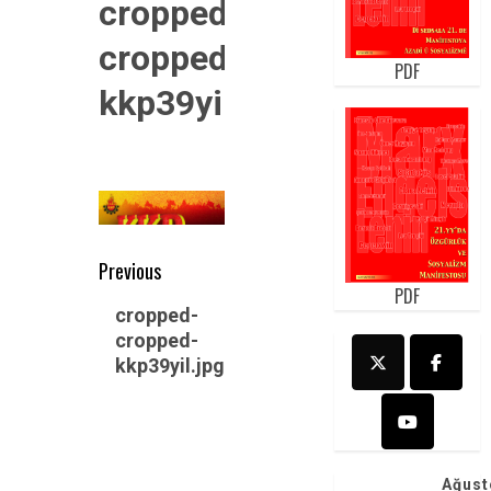
cropped-
cropped-
PDF
kkp39yil.jpg
Post
Previous
PDF
navigation
Previous
cropped-
post:
cropped-
kkp39yil.jpg
Ağust