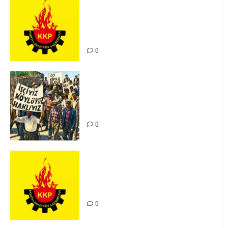
KKP Parti Meclisi Sonuç Bildirisi:
Ortadoğu Yeniden Şekillenirken
Kürdistan’ın Geleceği ve
Mücadele Hattımız
0
15-16 Haziran İşçi Direnişi’nin 56.
Yılında: Yeni Direnişler
Kaçınılmazdır!
0
Rahmi Koç’un Sözleri Bir Gaf
Değil, Sömürgeci Zihniyetin
İfadesidir
0