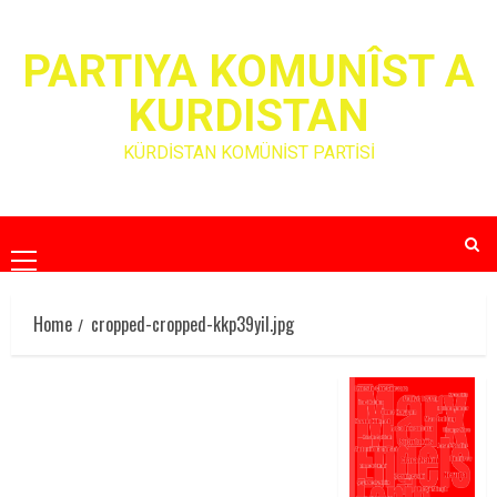
Skip
to
PARTIYA KOMUNÎST A
content
KURDISTAN
KÜRDİSTAN KOMÜNİST PARTİSİ
Primary
Menu
Home
cropped-cropped-kkp39yil.jpg