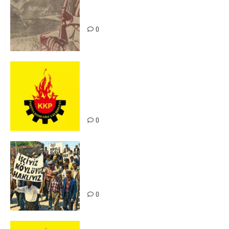
Zilan Katliamı’nı Unutmadık,
Unutturmayacağız!
0
KKP Parti Meclisi Sonuç Bildirisi:
Ortadoğu Yeniden Şekillenirken
Kürdistan’ın Geleceği ve
Mücadele Hattımız
0
15-16 Haziran İşçi Direnişi’nin 56.
Yılında: Yeni Direnişler
Kaçınılmazdır!
0