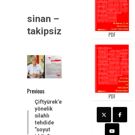
sinan –
takipsizlik
PDF
Post
Previous
PDF
navigation
Previous
Çiftyürek’e
yönelik
post:
silahlı
tehdide
“soyut