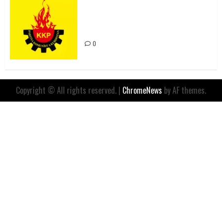
Rahmi Koç’un Sözleri Bir Gaf
Değil, Sömürgeci Zihniyetin
İfadesidir
0
Copyright © All rights reserved.
|
ChromeNews
by AF themes.