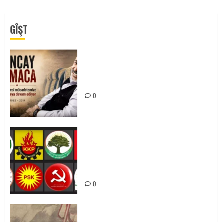
GÎŞT
Tuncay Atmaca Yoldaşın Anısı
Mücadelemizde Yaşıyor
0
Foruma Çep a Kurdistanî: Em bang
li hemû hêzên Kurdistanî dikin ku
bi yekhelwestî rûbirûyî geşedanan
bibin
0