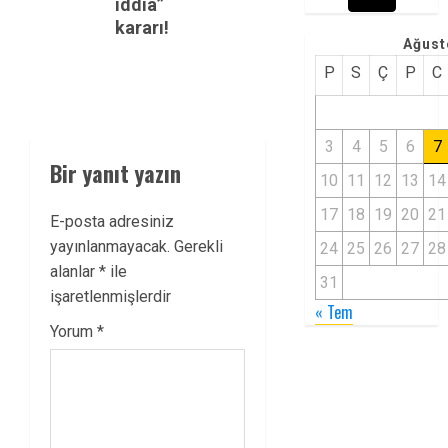
iddia”
kararı!
Ağust
P
S
Ç
P
C
3
4
5
6
7
Bir yanıt yazın
10
11
12
13
14
17
18
19
20
21
E-posta adresiniz
yayınlanmayacak.
Gerekli
24
25
26
27
28
alanlar
*
ile
31
işaretlenmişlerdir
« Tem
Yorum
*