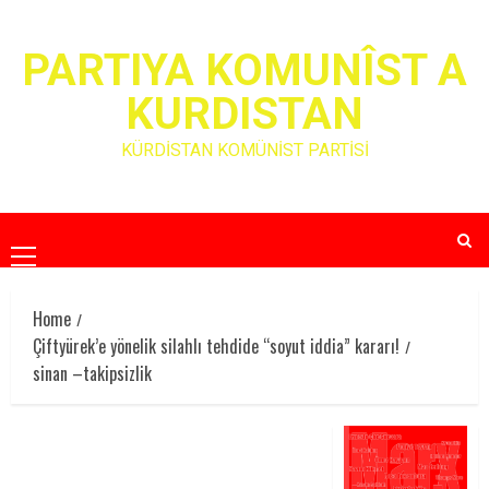
Skip
to
PARTIYA KOMUNÎST A
content
KURDISTAN
KÜRDİSTAN KOMÜNİST PARTİSİ
Primary
Menu
Home
Çiftyürek’e yönelik silahlı tehdide “soyut iddia” kararı!
sinan –takipsizlik