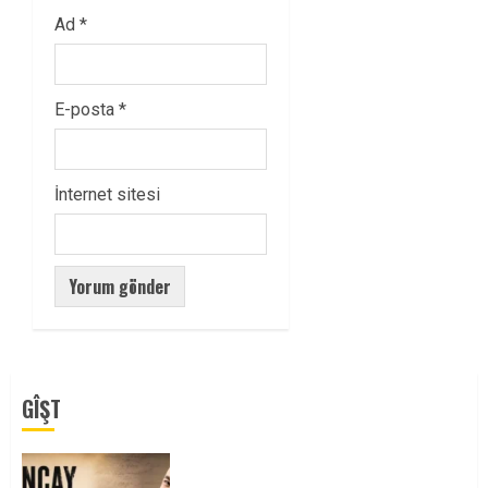
Ad
*
E-posta
*
İnternet sitesi
GÎŞT