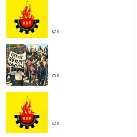
KKP Parti Meclisi Sonuç Bildirisi:
Ortadoğu Yeniden Şekillenirken
Kürdistan’ın Geleceği ve
Mücadele Hattımız
0
15-16 Haziran İşçi Direnişi’nin 56.
Yılında: Yeni Direnişler
Kaçınılmazdır!
0
Rahmi Koç’un Sözleri Bir Gaf
Değil, Sömürgeci Zihniyetin
İfadesidir
0