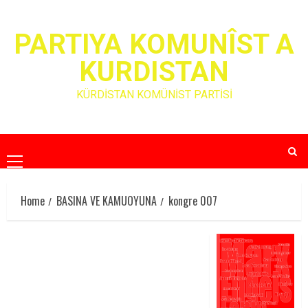
Skip
to
PARTIYA KOMUNÎST A
content
KURDISTAN
KÜRDİSTAN KOMÜNİST PARTİSİ
Primary
Menu
Home
BASINA VE KAMUOYUNA
kongre 007