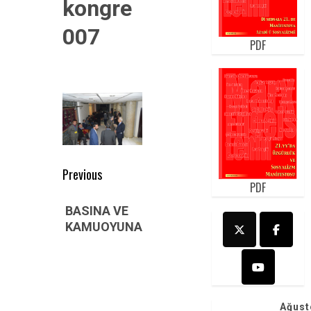
kongre
007
PDF
Post
Previous
PDF
navigation
Previous
BASINA VE
post:
KAMUOYUNA
Ağust