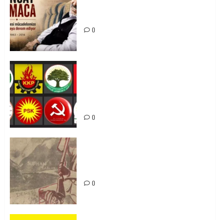
Tuncay Atmaca Yoldaşın Anısı
Mücadelemizde Yaşıyor
0
Foruma Çep a Kurdistanî: Em bang
li hemû hêzên Kurdistanî dikin ku
bi yekhelwestî rûbirûyî geşedanan
bibin
0
Zilan Katliamı’nı Unutmadık,
Unutturmayacağız!
0