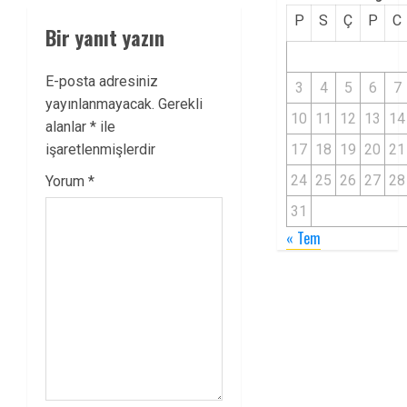
P
S
Ç
P
C
Bir yanıt yazın
E-posta adresiniz
3
4
5
6
7
yayınlanmayacak.
Gerekli
10
11
12
13
14
alanlar
*
ile
17
18
19
20
21
işaretlenmişlerdir
24
25
26
27
28
Yorum
*
31
« Tem