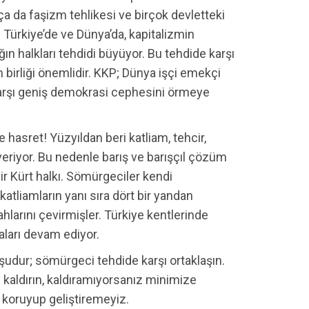
ça da faşizm tehlikesi ve birçok devletteki
 Türkiye’de ve Dünya’da, kapitalizmin
lığın halkları tehdidi büyüyor. Bu tehdide karşı
 birliği önemlidir. KKP; Dünya işçi emekçi
 karşı geniş demokrasi cephesini örmeye
e hasret! Yüzyıldan beri katliam, tehcir,
eriyor. Bu nedenle barış ve barışçıl çözüm
ir Kürt halkı. Sömürgeciler kendi
katliamların yanı sıra dört bir yandan
hlarını çevirmişler. Türkiye kentlerinde
aları devam ediyor.
şudur; sömürgeci tehdide karşı ortaklaşın.
n kaldırın, kaldıramıyorsanız minimize
ı koruyup geliştiremeyiz.