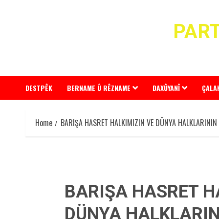
Skip
to
PART
content
DESTPÊK
BERNAME Û RÊZNAME
DAXÛYANÎ
ÇALA
Home
BARIŞA HASRET HALKIMIZIN VE DÜNYA HALKLARININ
BARIŞA HASRET H
DÜNYA HALKLARIN