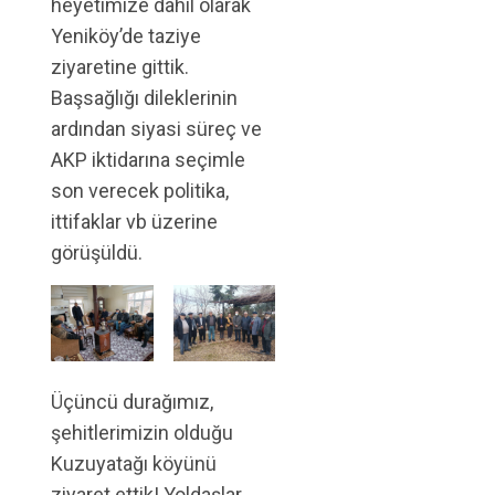
heyetimize dahil olarak
Yeniköy’de taziye
ziyaretine gittik.
Başsağlığı dileklerinin
ardından siyasi süreç ve
AKP iktidarına seçimle
son verecek politika,
ittifaklar vb üzerine
görüşüldü.
Üçüncü durağımız,
şehitlerimizin olduğu
Kuzuyatağı köyünü
ziyaret ettik! Yoldaşlar