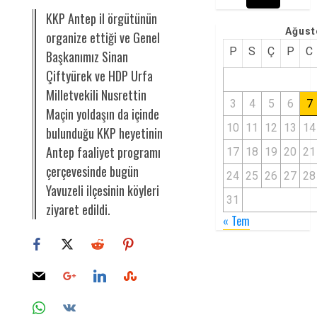
KKP Antep il örgütünün
Ağust
organize ettiği ve Genel
P
S
Ç
P
C
Başkanımız Sinan
Çiftyürek ve HDP Urfa
Milletvekili Nusrettin
3
4
5
6
7
Maçin yoldaşın da içinde
10
11
12
13
14
bulunduğu KKP heyetinin
Antep faaliyet programı
17
18
19
20
21
çerçevesinde bugün
24
25
26
27
28
Yavuzeli ilçesinin köyleri
31
ziyaret edildi.
« Tem