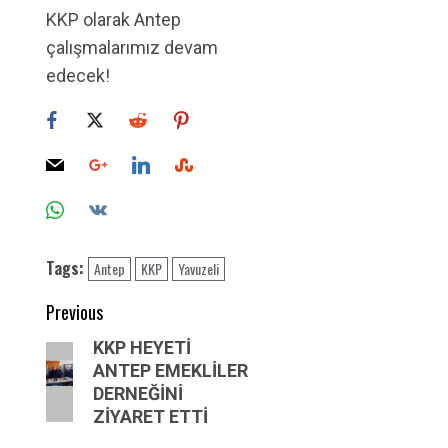
KKP olarak Antep
çalışmalarımız devam
edecek!
Tags:
Antep
KKP
Yavuzeli
Post
Previous
navigation
Previous
KKP HEYETİ
ANTEP EMEKLİLER
post:
DERNEĞİNİ
ZİYARET ETTİ