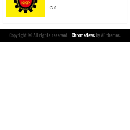
İfadesidir
0
Copyright © All rights reserved.
|
ChromeNews
by AF themes.