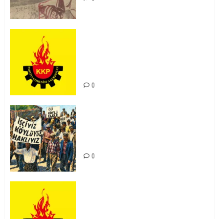
KKP Parti Meclisi Sonuç Bildirisi:
Ortadoğu Yeniden Şekillenirken
Kürdistan’ın Geleceği ve
Mücadele Hattımız
0
15-16 Haziran İşçi Direnişi’nin 56.
Yılında: Yeni Direnişler
Kaçınılmazdır!
0
Rahmi Koç’un Sözleri Bir Gaf
Değil, Sömürgeci Zihniyetin