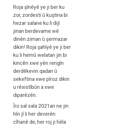
Roja şînêyê ye ji ber ku
zor, zordesti û kuştina bi
hezar salane ku li dijî
jinan berdevame wê
dinên ziman û şermazar
dikin! Roja şahîyê ye ji ber
ku li hemû welatan jin bi
kincên xwe yên rengîn
derdêkevin qadan û
sekeftina xwe pîroz dikin
u rêxistîbûn a xwe
diparêzên.
Îro sal sala 2021an ne jin
hîn jî li her deverên
cîhanê de, her roj ji hêla