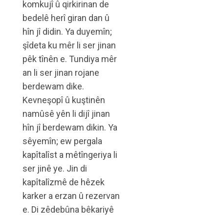
komkujî û qirkirinan de
bedelê herî giran dan û
hîn jî didin. Ya duyemîn;
şîdeta ku mêr li ser jinan
pêk tînên e. Tundiya mêr
an li ser jinan rojane
berdewam dike.
Kevneşopî û kuştinên
namûsê yên li dijî jinan
hîn jî berdewam dikin. Ya
sêyemîn; ew pergala
kapîtalîst a mêtîngeriya li
ser jinê ye. Jin di
kapîtalîzmê de hêzek
karker a erzan û rezervan
e. Di zêdebûna bêkariyê