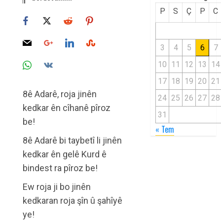
P
S
Ç
P
C
3
4
5
6
7
10
11
12
13
14
17
18
19
20
21
8ê Adarê, roja jinên
24
25
26
27
28
kedkar ên cîhanê pîroz
31
be!
« Tem
8ê Adarê bi taybetî li jinên
kedkar ên gelê Kurd ê
bindest ra pîroz be!
Ew roja ji bo jinên
kedkaran roja şîn û şahîyê
ye!