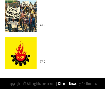
15-16 Haziran İşçi Direnişi’nin 56.
Yılında: Yeni Direnişler
Kaçınılmazdır!
0
Rahmi Koç’un Sözleri Bir Gaf
Değil, Sömürgeci Zihniyetin
İfadesidir
0
Copyright © All rights reserved.
|
ChromeNews
by AF themes.