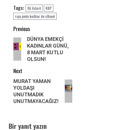
Tags:
8ê Adarê
KKP
roja jinên kedkar ên cîhanê
Post
Previous
navigation
Previous
DÜNYA EMEKÇİ
KADINLAR GÜNÜ,
post:
8 MART KUTLU
OLSUN!
Next
Next
MURAT YAMAN
YOLDAŞI
post:
UNUTMADIK
UNUTMAYACAĞIZ!
Bir yanıt yazın