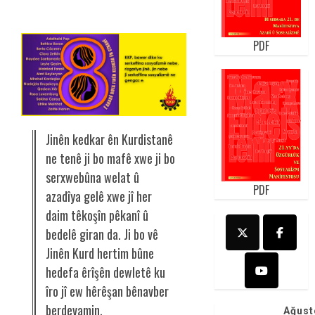
PDF
Jinên kedkar ên Kurdistanê
ne tenê ji bo mafê xwe ji bo
serxwebûna welat û
PDF
azadîya gelê xwe jî her
daim têkoşîn pêkanî û
bedelê giran da. Ji bo vê
Jinên Kurd hertim bûne
hedefa êrîşên dewletê ku
îro jî ew hêrêşan bênavber
berdevamin.
Ağust