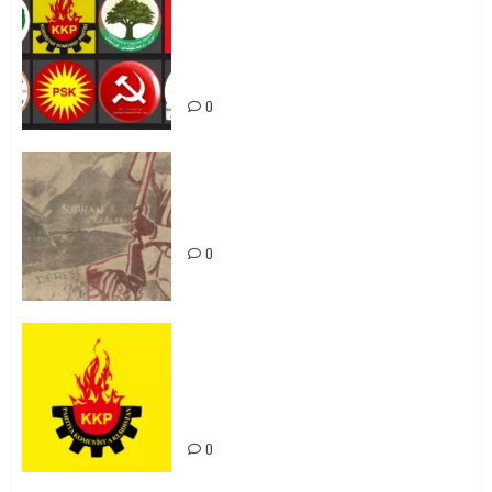
Foruma Çep a Kurdistanî: Em bang
li hemû hêzên Kurdistanî dikin ku
bi yekhelwestî rûbirûyî geşedanan
bibin
0
Zilan Katliamı’nı Unutmadık,
Unutturmayacağız!
0
KKP Parti Meclisi Sonuç Bildirisi:
Ortadoğu Yeniden Şekillenirken
Kürdistan’ın Geleceği ve
Mücadele Hattımız
0