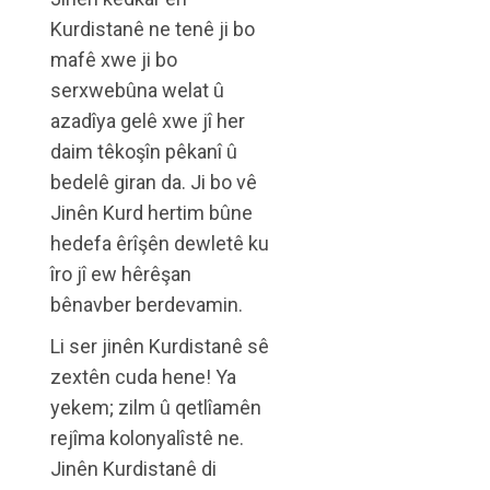
Kurdistanê ne tenê ji bo
mafê xwe ji bo
serxwebûna welat û
azadîya gelê xwe jî her
daim têkoşîn pêkanî û
bedelê giran da. Ji bo vê
Jinên Kurd hertim bûne
hedefa êrîşên dewletê ku
îro jî ew hêrêşan
bênavber berdevamin.
Li ser jinên Kurdistanê sê
zextên cuda hene! Ya
yekem; zilm û qetlîamên
rejîma kolonyalîstê ne.
Jinên Kurdistanê di