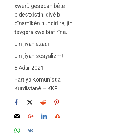
xwerû gesedan bête
bidestxistin, divê bi
dînamîkên hundirî re, jin
tevgera xwe biafirîne.
Jin jîyan azadî!
Jin jîyan sosyalîzm!
8 Adar 2021
Partiya Komunîst a
Kurdistanê – KKP