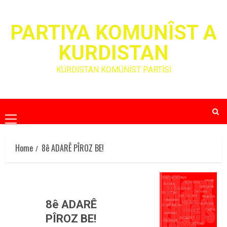
Skip
to
PARTIYA KOMUNÎST A
content
KURDISTAN
KÜRDİSTAN KOMÜNİST PARTİSİ
Primary
Menu
Home
8ê ADARÊ PÎROZ BE!
8ê ADARÊ
PÎROZ BE!