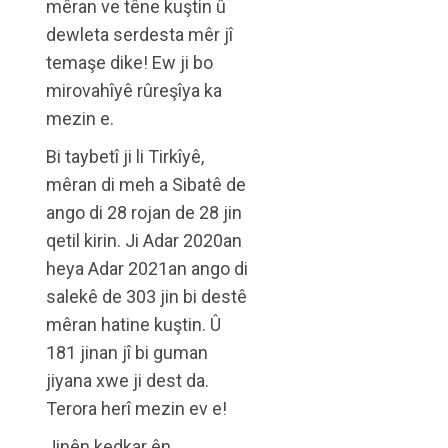
mêran ve têne kuştin û
dewleta serdesta mêr jî
temaşe dike! Ew ji bo
mirovahîyê rûreşîya ka
mezin e.
Bi taybetî ji li Tirkîyê,
mêran di meh a Sibatê de
ango di 28 rojan de 28 jin
qetil kirin. Ji Adar 2020an
heya Adar 2021an ango di
salekê de 303 jin bi destê
mêran hatine kuştin. Û
181 jinan jî bi guman
jiyana xwe ji dest da.
Terora herî mezin ev e!
Jinên kedkar ên