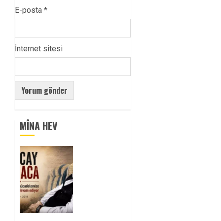
E-posta
*
İnternet sitesi
MÎNA HEV
Tuncay
Atmaca
Yoldaşın
Anısı
Mücadelemizde
Yaşıyor
0