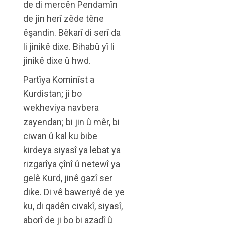
de di mercên Pendamîn
de jin herî zêde têne
êşandin. Bêkarî di serî da
li jinikê dixe. Bihabû yî li
jinikê dixe û hwd.
Partîya Kominîst a
Kurdistan; ji bo
wekheviya navbera
zayendan; bi jin û mêr, bi
ciwan û kal ku bibe
kirdeya siyasî ya lebat ya
rizgarîya çînî û netewî ya
gelê Kurd, jinê gazî ser
dike. Di vê baweriyê de ye
ku, di qadên civakî, siyasî,
aborî de ji bo bi azadî û